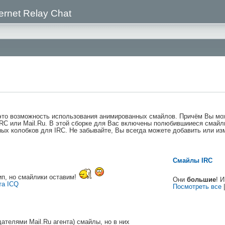
ernet Relay Chat
 это возможность использования анимированных смайлов. Причём Вы мо
 IRC или Mail.Ru. В этой сборке для Вас включены полюбившииеся смайл
ных колобков для IRC. Не забывайте, Вы всегда можете добавить или из
Смайлы IRC
ип, но смайлики оставим!
Они
большие
! 
та ICQ
Посмотреть все
ателями Mail.Ru агента) смайлы, но в них