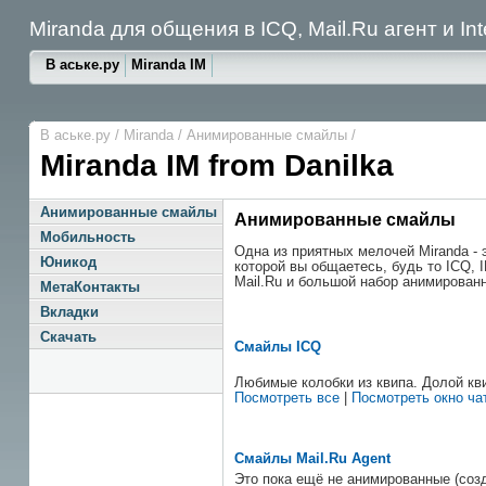
Miranda для общения в ICQ, Mail.Ru агент и Int
В аське.ру
Miranda IM
В аське.ру
/
Miranda
/
Анимированные смайлы
/
Miranda IM from Danilka
Анимированные смайлы
Анимированные смайлы
Мобильность
Одна из приятных мелочей Miranda -
Юникод
которой вы общаетесь, будь то ICQ,
Mail.Ru и большой набор анимирован
МетаКонтакты
Вкладки
Скачать
Смайлы ICQ
Любимые колобки из квипа. Долой кв
Посмотреть все
|
Посмотреть окно ча
Смайлы Mail.Ru Agent
Это пока ещё не анимированные (созд