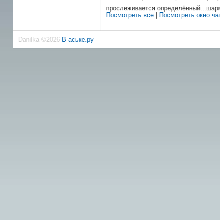
прослеживается определённый...ша
Посмотреть все
|
Посмотреть окно чат
Danilka ©2026
В аське.ру