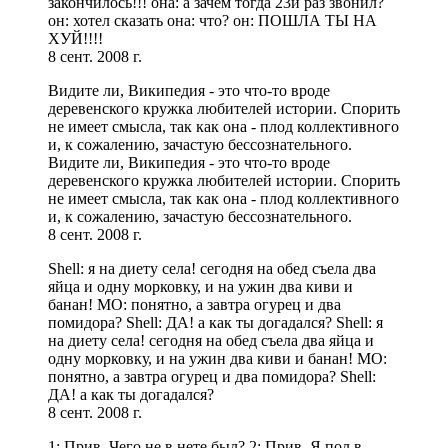
закончилось!!! она: а зачем тогда 23й раз звонил?
он: хотел сказать она: что? он: ПОШЛА ТЫ НА
ХУЙ!!!!
8 сент. 2008 г.
Видите ли, Википедия - это что-то вроде
деревенского кружка любителей истории. Спорить
не имеет смысла, так как она - плод коллективного
и, к сожалению, зачастую бессознательного.
Видите ли, Википедия - это что-то вроде
деревенского кружка любителей истории. Спорить
не имеет смысла, так как она - плод коллективного
и, к сожалению, зачастую бессознательного.
8 сент. 2008 г.
Shell: я на диету села! сегодня на обед съела два
яйца и одну морковку, и на ужин два киви и
банан! MO: понятно, а завтра огурец и два
помидора? Shell: ДА! а как ты догадался? Shell: я
на диету села! сегодня на обед съела два яйца и
одну морковку, и на ужин два киви и банан! MO:
понятно, а завтра огурец и два помидора? Shell:
ДА! а как ты догадался?
8 сент. 2008 г.
1: Прив. Чего не в нете был? 2: Прив. Я пол в