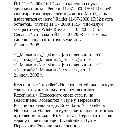
ЙП 11-07-2008 16:17 жалко канешна сцуко шта
труп мужчины... Ренсон 11-07-2008 15:51 В твоей
квартире труп взрослого мужчины. Как будешь
избавляться от него? Raider 11-07-2008 15:52 пусть
остается... глупец 11-07-2008 15:54 я пожалуй
завтра отвечу White Russian 11-07-2008 15:57
Свежый? это важно ЙП 11-07-2008 16:17 жалко
канешна сцуко шта труп мужчины...
21 июл. 2008 г.
<\_Мальвина\_> [starosta]: ты олень или че??
<[starosta]> \_Мальвина\_: я весы) а ты?
<\_Мальвина\_> [starosta]: ты олень или че??
<[starosta]> \_Мальвина\_: я весы) а ты?
21 июл. 2008 г.
Rozenkroiz > Traveller’s Notebook опубликовал кучу
советов для истинных путешественников.
Rozenkroiz > Пересеките свою страну на
велосипеде. Rozenkroiz > Ну-ну. Пересеките
Россию на велосипеде. Rozenkroiz > Traveller’s
Notebook опубликовал кучу советов для истинных
путешественников. Rozenkroiz > Пересеките свою
страну на велосипеде. Rozenkroiz > Ну-ну.
Пересеките Россию на велосипеде.