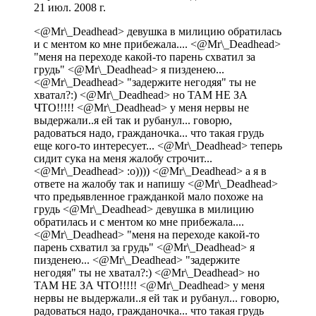
21 июл. 2008 г.
<@Mr\_Deadhead> девушка в милицию обратилась
и с ментом ко мне прибежала.... <@Mr\_Deadhead>
"меня на переходе какой-то парень схватил за
грудь" <@Mr\_Deadhead> я пизденею...
<@Mr\_Deadhead> "задержите негодяя" ты не
хватал?:) <@Mr\_Deadhead> но ТАМ НЕ ЗА
ЧТО!!!!! <@Mr\_Deadhead> у меня нервы не
выдержали..я ей так и рубанул... говорю,
радоваться надо, гражданочка... что такая грудь
еще кого-то интересует... <@Mr\_Deadhead> теперь
сидит сука на меня жалобу строчит...
<@Mr\_Deadhead> :о)))) <@Mr\_Deadhead> а я в
ответе на жалобу так и напишу <@Mr\_Deadhead>
что предьявленное гражданкой мало похоже на
грудь <@Mr\_Deadhead> девушка в милицию
обратилась и с ментом ко мне прибежала....
<@Mr\_Deadhead> "меня на переходе какой-то
парень схватил за грудь" <@Mr\_Deadhead> я
пизденею... <@Mr\_Deadhead> "задержите
негодяя" ты не хватал?:) <@Mr\_Deadhead> но
ТАМ НЕ ЗА ЧТО!!!!! <@Mr\_Deadhead> у меня
нервы не выдержали..я ей так и рубанул... говорю,
радоваться надо, гражданочка... что такая грудь