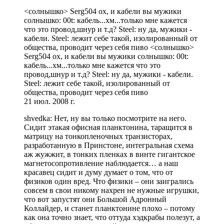
<солнышко> Serg504 ох, и кабели вы мужики
солнышко: 00t: кабель...хм...только мне кажется
что это провод,шнур и т.д? Steel: ну да, мужики -
кабели. Steel: лежит себе такой, изолированный от
общества, проводит через себя пиво <солнышко>
Serg504 ох, и кабели вы мужики солнышко: 00t:
кабель...хм...только мне кажется что это
провод,шнур и т.д? Steel: ну да, мужики - кабели.
Steel: лежит себе такой, изолированный от
общества, проводит через себя пиво
21 июл. 2008 г.
shvedka: Нет, ну вы только посмотрите на него.
Сидит этакая офисная планктонина, таращится в
матрицу на тонкопленочных транзисторах,
разработанную в Принстоне, интегральная схема
аж жужжит, в тонких пленках в винте гигантское
магнетосопротивление наблюдается… а наш
красавец сидит и думу думает о том, что от
физиков один вред. Что физики – они заигрались
совсем в свои никому нахрен не нужные игрушки,
что вот запустят они Большой Адронный
Коллайдер, и станет планктонине плохо – потому
как она точно знает, что оттуда хэдкрабы полезут, а