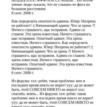
Щ-ЦЦЦ-ХХХ, ФФФ-ХХССС-ШШШ". Но потом
умные люди сказали, что не слышно не фига на
большом расстоянии
8 сент. 2008 г.
Как определить опытность админа. Юзер: Нихрена
не работает! :( Начинающий админ: Что за хрень ?!
Ничего страшного, щас исправим. Админ со
стажем: Эта хрень известная. Ничего страшного,
щас исправим. Опытный админ: Эта хрень
известная. Ничего страшного. Как определить
опытность админа. Юзер: Нихрена не работает! :(
Начинающий админ: Что за хрень ?! Ничего
страшного, щас исправим. Админ со стажем: Эта
хрень известная. Ничего страшного, щас
исправим. Опытный админ: Эта хрень известная.
Ничего страшного.
8 сент. 2008 г.
Из форума: xxx: ребят, такая проблема: мне в
последнее время никто не верит! yyy: да не может
быть, чтоб СОВСЕМ НИКТО не верил! ххх:
спасибо, млять... Из форума: xxx: ребят, такая
проблема: мне в последнее время никто не верит!
yyy: да не может быть, чтоб СОВСЕМ НИКТО не
верил! ххх: спасибо, млять...