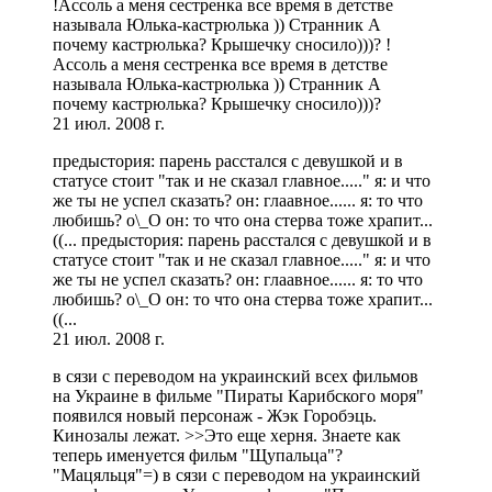
!Ассоль а меня сестренка все время в детстве
называла Юлька-кастрюлька )) Странник А
почему кастрюлька? Крышечку сносило)))? !
Ассоль а меня сестренка все время в детстве
называла Юлька-кастрюлька )) Странник А
почему кастрюлька? Крышечку сносило)))?
21 июл. 2008 г.
предыстория: парень расстался с девушкой и в
статусе стоит "так и не сказал главное....." я: и что
же ты не успел сказать? он: глаавное...... я: то что
любишь? о\_О он: то что она стерва тоже храпит...
((... предыстория: парень расстался с девушкой и в
статусе стоит "так и не сказал главное....." я: и что
же ты не успел сказать? он: глаавное...... я: то что
любишь? о\_О он: то что она стерва тоже храпит...
((...
21 июл. 2008 г.
в сязи с переводом на украинский всех фильмов
на Украине в фильме "Пираты Карибского моря"
появился новый персонаж - Жэк Горобэць.
Кинозалы лежат. >>Это еще херня. Знаете как
теперь именуется фильм "Щупальца"?
"Мацяльця"=) в сязи с переводом на украинский