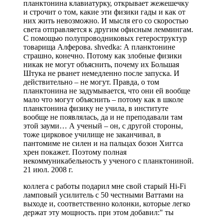
планктонина клавиатурку, открывает жежешечку
и строчит о том, какие эти физики гады и как от
них жить невозможно. И мысля его со скоростью
света отправляется к другим офисным леммингам.
С помощью полупроводниковых гетероструктур
товарища Алферова. shvedka: А планктонине
страшно, конечно. Потому как злобные физики
никак не могут объяснить, почему их Большая
Штука не рванет немедленно после запуска. И
действительно – не могут. Правда, о том
планктонина не задумывается, что они ей вообще
мало что могут объяснить – потому как в школе
планктонина физику не учила, в институте
вообще не появлялась, да и не преподавали там
этой зауми… А ученый – он, с другой стороны,
тоже цирковое училище не заканчивал, в
пантомиме не силен и на пальцах бозон Хиггса
хрен покажет. Поэтому полная
некоммуникабельность у ученого с планктониной.
21 июл. 2008 г.
коллега с работы подарил мне свой старый Hi-Fi
ламповый усилитель с 50 честными Ваттами на
выходе и, соответственно колонки, которые легко
держат эту мощность. при этом добавил:" ты