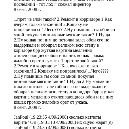
последний - тот лох!" сбежал директор
8 сент. 2008 г.
1.прет че злой такой? 2.Ремонт в корридоре 1.Как
вчераж только закончил! 2.Кошаку не
понравилось( 1.Чего???? 2.Ну помнишь ты обои со
мной покупал виниловые мягкие такие? 1.Ну да
2.Ну кошак по ним до потолка залез обои его не
выдержали и ободрал целиком всю стену в
коридоре брр жуткая картина медленно
отклеивающиеся обои и на них кошак громко
жалобно орет от ужаса. 1.прет че злой такой?
2.Ремонт в корридоре 1.Как вчераж только
закончил! 2.Кошаку не понравилось( 1.Чего????
2.Ну помнишь ты обои со мной покупал
виниловые мягкие такие? 1.Ну да 2.Ну кошак по
ним до потолка залез обои его не выдержали и
ободрал целиком всю стену в коридоре брр жуткая
картина медленно отклеивающиеся обои и на них
кошак громко жалобно орет от ужаса.
8 сент. 2008 г.
JanPoul (19:23:35 4/09/2008) сколько катлеты
варить? Ori (19:31:13 4/09/2008) их сцуко жарят )))
JanPoul (19:23:35 4/09/2008) сколько катлеты