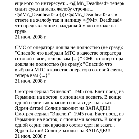
еще кого-то интересует... <@Mr\_Deadhead> теперь
сидит сука на меня жалобу строчит...
<@Mr\_Deadhead> :о)))) <@Mr\_Deadhead> а я в
ответе на жалобу так и напишу <@Mr\_Deadhead>
что предьявленное гражданкой мало похоже на
грудь
21 июл. 2008 г.
СМС от оператора дошла не полностью (не сразу):
"Спасибо что выбрали МТС в качестве оператора
сотовой связи, теперь вам {...}" СМС от оператора
дошла не полностью (не сразу): "Спасибо что
выбрали МТС в качестве оператора сотовой связи,
теперь вам {...}"
21 июл. 2008 г.
Смотрел сериал "Эшелон". 1945 год. Едет поезд из
Германии на восток, с японцами воевать. В конце
одной серии так красиво состав едет на закат...
Ядрен-батон! Солнце заходит на ЗАПАДЕ!!!
Смотрел сериал "Эшелон". 1945 год. Едет поезд из
Германии на восток, с японцами воевать. В конце
одной серии так красиво состав едет на закат...
Ядрен-батон! Солнце заходит на ЗАПАДЕ!!!
21 июл. 2008 г.