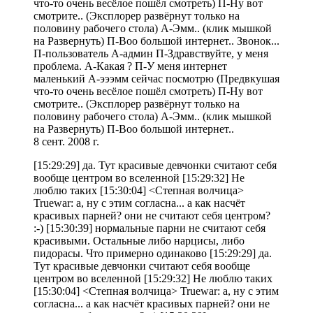
что-то очень весёлое пошёл смотреть) П-Ну вот
смотрите.. (Эксплорер развёрнут только на
половину рабочего стола) А-Эмм.. (клик мышкой
на Развернуть) П-Воо большой интернет.. Звонок...
П-пользователь А-админ П-Здравствуйте, у меня
проблема. А-Какая ? П-У меня интернет
маленький А-эээмм сейчас посмотрю (Предвкушая
что-то очень весёлое пошёл смотреть) П-Ну вот
смотрите.. (Эксплорер развёрнут только на
половину рабочего стола) А-Эмм.. (клик мышкой
на Развернуть) П-Воо большой интернет..
8 сент. 2008 г.
[15:29:29] да. Тут красивые девчонки считают себя
вообще центром во вселенной [15:29:32] Не
люблю таких [15:30:04] <Степная волчица>
Truewar: а, ну с этим согласна... а как насчёт
красивых парней? они не считают себя центром?
:-) [15:30:39] нормальные парни не считают себя
красивыми. Остальные либо нарцисы, либо
пидорасы. Что примерно одинаково [15:29:29] да.
Тут красивые девчонки считают себя вообще
центром во вселенной [15:29:32] Не люблю таких
[15:30:04] <Степная волчица> Truewar: а, ну с этим
согласна... а как насчёт красивых парней? они не