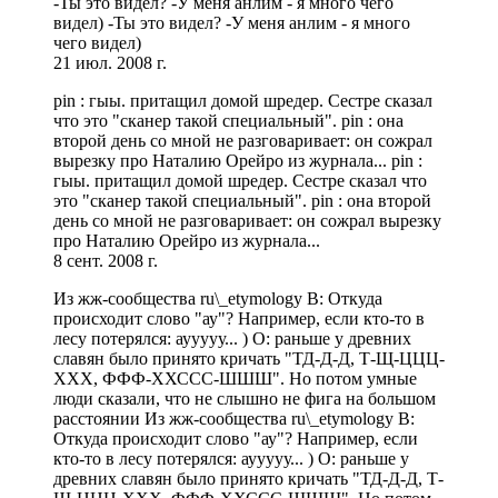
-Ты это видел? -У меня анлим - я много чего
видел) -Ты это видел? -У меня анлим - я много
чего видел)
21 июл. 2008 г.
pin : гыы. притащил домой шредер. Сестре сказал
что это "сканер такой специальный". pin : она
второй день со мной не разговаривает: он сожрал
вырезку про Наталию Орейро из журнала... pin :
гыы. притащил домой шредер. Сестре сказал что
это "сканер такой специальный". pin : она второй
день со мной не разговаривает: он сожрал вырезку
про Наталию Орейро из журнала...
8 сент. 2008 г.
Из жж-сообщества ru\_etymology В: Откуда
происходит слово "ау"? Например, если кто-то в
лесу потерялся: аууууу... ) О: раньше у древних
славян было принято кричать "ТД-Д-Д, Т-Щ-ЦЦЦ-
ХХХ, ФФФ-ХХССС-ШШШ". Но потом умные
люди сказали, что не слышно не фига на большом
расстоянии Из жж-сообщества ru\_etymology В:
Откуда происходит слово "ау"? Например, если
кто-то в лесу потерялся: аууууу... ) О: раньше у
древних славян было принято кричать "ТД-Д-Д, Т-