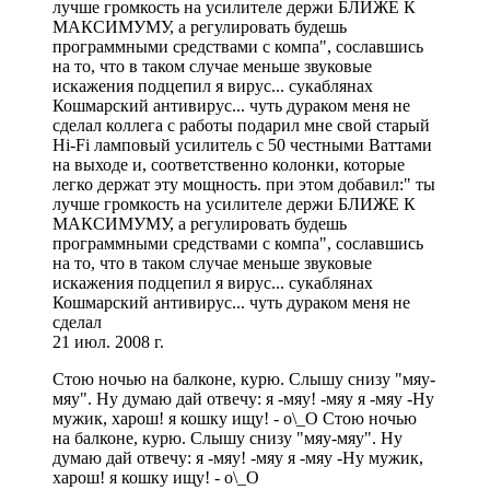
лучше громкость на усилителе держи БЛИЖЕ К
МАКСИМУМУ, а регулировать будешь
программными средствами с компа", сославшись
на то, что в таком случае меньше звуковые
искажения подцепил я вирус... сукаблянах
Кошмарский антивирус... чуть дураком меня не
сделал коллега с работы подарил мне свой старый
Hi-Fi ламповый усилитель с 50 честными Ваттами
на выходе и, соответственно колонки, которые
легко держат эту мощность. при этом добавил:" ты
лучше громкость на усилителе держи БЛИЖЕ К
МАКСИМУМУ, а регулировать будешь
программными средствами с компа", сославшись
на то, что в таком случае меньше звуковые
искажения подцепил я вирус... сукаблянах
Кошмарский антивирус... чуть дураком меня не
сделал
21 июл. 2008 г.
Стою ночью на балконе, курю. Слышу снизу "мяу-
мяу". Ну думаю дай отвечу: я -мяу! -мяу я -мяу -Ну
мужик, харош! я кошку ищу! - о\_О Стою ночью
на балконе, курю. Слышу снизу "мяу-мяу". Ну
думаю дай отвечу: я -мяу! -мяу я -мяу -Ну мужик,
харош! я кошку ищу! - о\_О