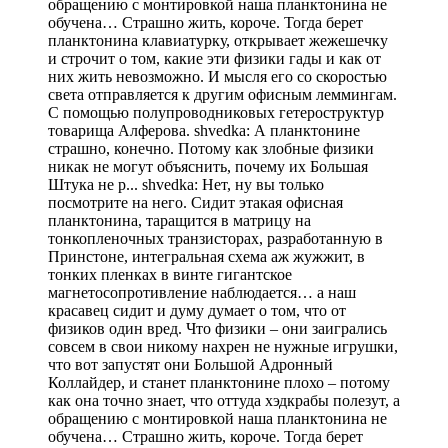
обращению с монтировкой наша планктонина не
обучена… Страшно жить, короче. Тогда берет
планктонина клавиатурку, открывает жежешечку
и строчит о том, какие эти физики гады и как от
них жить невозможно. И мысля его со скоростью
света отправляется к другим офисным леммингам.
С помощью полупроводниковых гетероструктур
товарища Алферова. shvedka: А планктонине
страшно, конечно. Потому как злобные физики
никак не могут объяснить, почему их Большая
Штука не р... shvedka: Нет, ну вы только
посмотрите на него. Сидит этакая офисная
планктонина, таращится в матрицу на
тонкопленочных транзисторах, разработанную в
Принстоне, интегральная схема аж жужжит, в
тонких пленках в винте гигантское
магнетосопротивление наблюдается… а наш
красавец сидит и думу думает о том, что от
физиков один вред. Что физики – они заигрались
совсем в свои никому нахрен не нужные игрушки,
что вот запустят они Большой Адронный
Коллайдер, и станет планктонине плохо – потому
как она точно знает, что оттуда хэдкрабы полезут, а
обращению с монтировкой наша планктонина не
обучена… Страшно жить, короче. Тогда берет