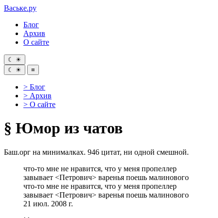
Ваське
.ру
Блог
Архив
О сайте
☾
☀
☾
☀
≡
> Блог
> Архив
> О сайте
§
Юмор из чатов
Баш.орг на минималках. 946 цитат, ни одной смешной.
что-то мне не нравится, что у меня пропеллер
завывает <Петрович> варенья поешь малинового
что-то мне не нравится, что у меня пропеллер
завывает <Петрович> варенья поешь малинового
21 июл. 2008 г.