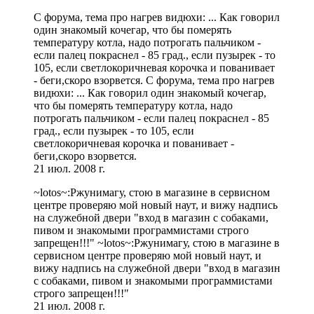
С форума, тема про нагрев видюхи: ... Как говорил
один знакомый кочегар, что бы померять
температуру котла, надо потрогать пальчиком -
если палец покраснел - 85 град., если пузырек - то
105, если светлокоричневая корочка и пованивает
- беги,скоро взорвется. С форума, тема про нагрев
видюхи: ... Как говорил один знакомый кочегар,
что бы померять температуру котла, надо
потрогать пальчиком - если палец покраснел - 85
град., если пузырек - то 105, если
светлокоричневая корочка и пованивает -
беги,скоро взорвется.
21 июл. 2008 г.
~lotos~:Ржунимагу, стою в магазине в сервисном
центре проверяю мой новый наут, и вижу надпись
на служебной двери "вход в магазин с собаками,
пивом и знакомыми программистами строго
запрещен!!!" ~lotos~:Ржунимагу, стою в магазине в
сервисном центре проверяю мой новый наут, и
вижу надпись на служебной двери "вход в магазин
с собаками, пивом и знакомыми программистами
строго запрещен!!!"
21 июл. 2008 г.