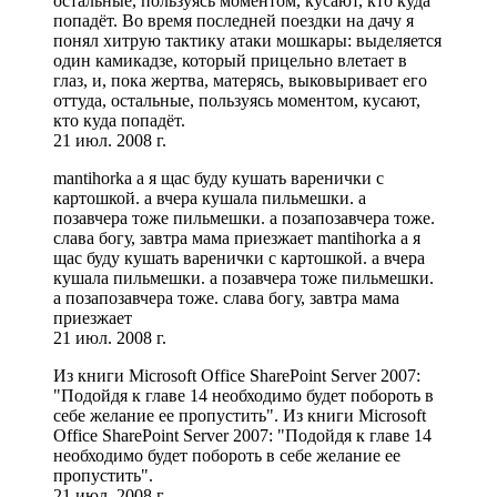
остальные, пользуясь моментом, кусают, кто куда
попадёт. Во время последней поездки на дачу я
понял хитрую тактику атаки мошкары: выделяется
один камикадзе, который прицельно влетает в
глаз, и, пока жертва, матерясь, выковыривает его
оттуда, остальные, пользуясь моментом, кусают,
кто куда попадёт.
21 июл. 2008 г.
mantihorka а я щас буду кушать варенички с
картошкой. а вчера кушала пильмешки. а
позавчера тоже пильмешки. а позапозавчера тоже.
слава богу, завтра мама приезжает mantihorka а я
щас буду кушать варенички с картошкой. а вчера
кушала пильмешки. а позавчера тоже пильмешки.
а позапозавчера тоже. слава богу, завтра мама
приезжает
21 июл. 2008 г.
Из книги Microsoft Office SharePoint Server 2007:
"Подойдя к главе 14 необходимо будет побороть в
себе желание ее пропустить". Из книги Microsoft
Office SharePoint Server 2007: "Подойдя к главе 14
необходимо будет побороть в себе желание ее
пропустить".
21 июл. 2008 г.