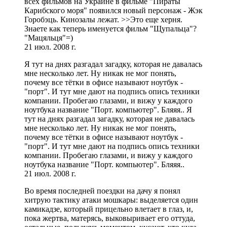
всех фильмов на Украине в фильме "Пираты
Карибского моря" появился новый персонаж - Жэк
Горобэць. Кинозалы лежат. >>Это еще херня.
Знаете как теперь именуется фильм "Щупальца"?
"Мацяльця"=)
21 июл. 2008 г.
Я тут на днях разгадал загадку, которая не давалась
мне несколько лет. Ну никак не мог понять,
почему все тётки в офисе называют ноутбук -
"порт". И тут мне дают на подпись опись техники
компании. Пробегаю глазами, и вижу у каждого
ноутбука название "Порт. компьютер". Бляяя.. Я
тут на днях разгадал загадку, которая не давалась
мне несколько лет. Ну никак не мог понять,
почему все тётки в офисе называют ноутбук -
"порт". И тут мне дают на подпись опись техники
компании. Пробегаю глазами, и вижу у каждого
ноутбука название "Порт. компьютер". Бляяя..
21 июл. 2008 г.
Во время последней поездки на дачу я понял
хитрую тактику атаки мошкары: выделяется один
камикадзе, который прицельно влетает в глаз, и,
пока жертва, матерясь, выковыривает его оттуда,