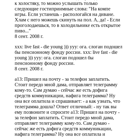
к холостяку, то можно услышать только
следующие гостиприимные слова: "На компе
игры. Если устанешь - распологайся на диване.
Хлам с него можешь скинуть на пол. А, да! - Если
проголодаешься, то в холодильнике есть открытое
пиво..."
8 сент. 2008 г.
xxx: live fast - die young ))) yyy: ога. слоган подошел
бы пенсионному фонду россии. xxx: live fast - die
young ))) yyy: ога. слоган подошел бы
пенсионному фонду россии.
8 сент. 2008 г.
a13: Пришел на почту - за телефон заплатить.
Стоит передо мной дама, отправляет телеграмму
кому-то. Сам думаю - сейчас же есть дофига
средств коммуникации, нафига телеграмма? Ну
она все оплатила и спрашивает: - а как узнать, что
телеграмма дошла? Ответ отличный: - ну так вы
ему позвоните и спросите a13: Пришел на почту -
за телефон заплатить. Стоит передо мной дама,
отправляет телеграмму кому-то. Сам думаю -
сейчас же есть дофига средств коммуникации,
нафига телеграмма? Ну она все оплатила и