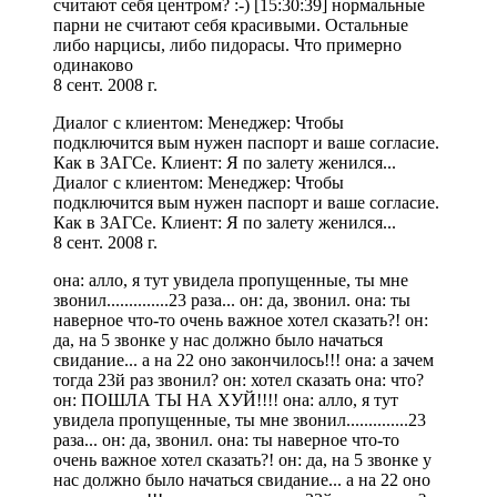
считают себя центром? :-) [15:30:39] нормальные
парни не считают себя красивыми. Остальные
либо нарцисы, либо пидорасы. Что примерно
одинаково
8 сент. 2008 г.
Диалог с клиентом: Менеджер: Чтобы
подключится вым нужен паспорт и ваше согласие.
Как в ЗАГСе. Клиент: Я по залету женился...
Диалог с клиентом: Менеджер: Чтобы
подключится вым нужен паспорт и ваше согласие.
Как в ЗАГСе. Клиент: Я по залету женился...
8 сент. 2008 г.
она: алло, я тут увидела пропущенные, ты мне
звонил..............23 раза... он: да, звонил. она: ты
наверное что-то очень важное хотел сказать?! он:
да, на 5 звонке у нас должно было начаться
свидание... а на 22 оно закончилось!!! она: а зачем
тогда 23й раз звонил? он: хотел сказать она: что?
он: ПОШЛА ТЫ НА ХУЙ!!!! она: алло, я тут
увидела пропущенные, ты мне звонил..............23
раза... он: да, звонил. она: ты наверное что-то
очень важное хотел сказать?! он: да, на 5 звонке у
нас должно было начаться свидание... а на 22 оно