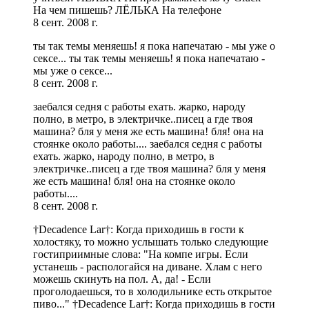
На чем пишешь? ЛЁЛЬКА На телефоне
8 сент. 2008 г.
ты так темы меняешь! я пока напечатаю - мы уже о
сексе... ты так темы меняешь! я пока напечатаю -
мы уже о сексе...
8 сент. 2008 г.
заебался седня с работы ехать. жарко, народу
полно, в метро, в электричке..писец а где твоя
машина? бля у меня же есть машина! бля! она на
стоянке около работы.... заебался седня с работы
ехать. жарко, народу полно, в метро, в
электричке..писец а где твоя машина? бля у меня
же есть машина! бля! она на стоянке около
работы....
8 сент. 2008 г.
†Decadence Lar†: Когда приходишь в гости к
холостяку, то можно услышать только следующие
гостиприимные слова: "На компе игры. Если
устанешь - распологайся на диване. Хлам с него
можешь скинуть на пол. А, да! - Если
проголодаешься, то в холодильнике есть открытое
пиво..." †Decadence Lar†: Когда приходишь в гости