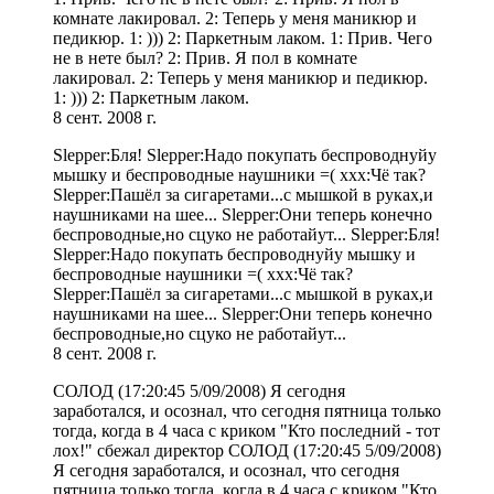
комнате лакировал. 2: Теперь у меня маникюр и
педикюр. 1: ))) 2: Паркетным лаком. 1: Прив. Чего
не в нете был? 2: Прив. Я пол в комнате
лакировал. 2: Теперь у меня маникюр и педикюр.
1: ))) 2: Паркетным лаком.
8 сент. 2008 г.
Slepper:Бля! Slepper:Надо покупать беспроводнуйу
мышку и беспроводные наушники =( xxx:Чё так?
Slepper:Пашёл за сигаретами...с мышкой в руках,и
наушниками на шее... Slepper:Они теперь конечно
беспроводные,но сцуко не работайут... Slepper:Бля!
Slepper:Надо покупать беспроводнуйу мышку и
беспроводные наушники =( xxx:Чё так?
Slepper:Пашёл за сигаретами...с мышкой в руках,и
наушниками на шее... Slepper:Они теперь конечно
беспроводные,но сцуко не работайут...
8 сент. 2008 г.
СОЛОД (17:20:45 5/09/2008) Я сегодня
заработался, и осознал, что сегодня пятница только
тогда, когда в 4 часа с криком "Кто последний - тот
лох!" сбежал директор СОЛОД (17:20:45 5/09/2008)
Я сегодня заработался, и осознал, что сегодня
пятница только тогда, когда в 4 часа с криком "Кто