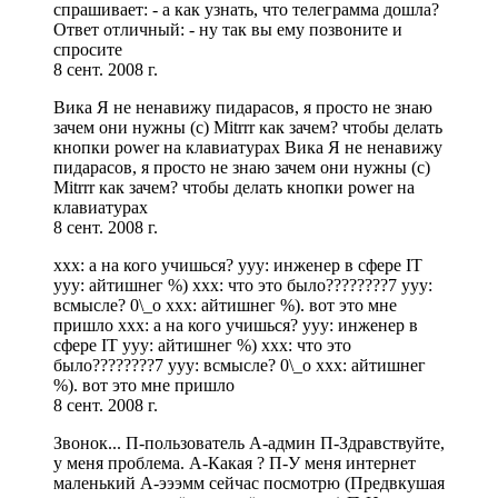
спрашивает: - а как узнать, что телеграмма дошла?
Ответ отличный: - ну так вы ему позвоните и
спросите
8 сент. 2008 г.
Вика Я не ненавижу пидарасов, я просто не знаю
зачем они нужны (с) Mitrrr как зачем? чтобы делать
кнопки power на клавиатурах Вика Я не ненавижу
пидарасов, я просто не знаю зачем они нужны (с)
Mitrrr как зачем? чтобы делать кнопки power на
клавиатурах
8 сент. 2008 г.
xxx: а на кого учишься? yyy: инженер в сфере IT
yyy: айтишнег %) xxx: что это было????????7 yyy:
всмысле? 0\_o xxx: айтишнег %). вот это мне
пришло xxx: а на кого учишься? yyy: инженер в
сфере IT yyy: айтишнег %) xxx: что это
было????????7 yyy: всмысле? 0\_o xxx: айтишнег
%). вот это мне пришло
8 сент. 2008 г.
Звонок... П-пользователь А-админ П-Здравствуйте,
у меня проблема. А-Какая ? П-У меня интернет
маленький А-эээмм сейчас посмотрю (Предвкушая