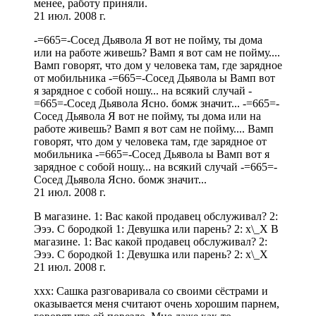
менее, работу приняли.
21 июл. 2008 г.
-=665=-Сосед Дьявола Я вот не пойму, ты дома
или на работе живешь? Вамп я вот сам не пойму....
Вамп говорят, что дом у человека там, где зарядное
от мобильника -=665=-Сосед Дьявола ы Вамп вот
я зарядное с собой ношу... на всякий случай -
=665=-Сосед Дьявола Ясно. бомж значит... -=665=-
Сосед Дьявола Я вот не пойму, ты дома или на
работе живешь? Вамп я вот сам не пойму.... Вамп
говорят, что дом у человека там, где зарядное от
мобильника -=665=-Сосед Дьявола ы Вамп вот я
зарядное с собой ношу... на всякий случай -=665=-
Сосед Дьявола Ясно. бомж значит...
21 июл. 2008 г.
В магазине. 1: Вас какой продавец обслуживал? 2:
Эээ. С бородкой 1: Девушка или парень? 2: х\_Х В
магазине. 1: Вас какой продавец обслуживал? 2:
Эээ. С бородкой 1: Девушка или парень? 2: х\_Х
21 июл. 2008 г.
xxx: Сашка разговаривала со своими сёстрами и
оказывается меня считают очень хорошим парнем,