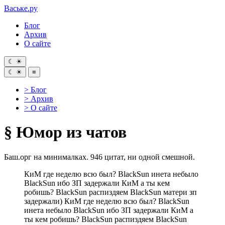
Ваське
.ру
Блог
Архив
О сайте
☾
☀
☾
☀
≡
> Блог
> Архив
> О сайте
§
Юмор из чатов
Баш.орг на минималках. 946 цитат, ни одной смешной.
КиМ где неделю всю был? BlackSun инета небыло
BlackSun ибо ЗП задержали КиМ а ты кем
робишь? BlackSun распиздяем BlackSun матери зп
задержали) КиМ где неделю всю был? BlackSun
инета небыло BlackSun ибо ЗП задержали КиМ а
ты кем робишь? BlackSun распиздяем BlackSun