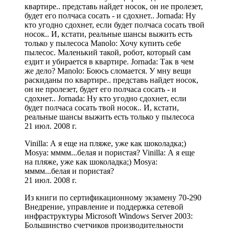
квартире.. представь найдет носок, он не пролезет,
будет его полчаса сосать - и сдохнет.. Jornada: Ну
кто угодно сдохнет, если будет полчаса сосать твой
носок.. И, кстати, реальные шансы выжить есть
только у пылесоса Manolo: Хочу купить себе
пылесос. Маленький такой, робот, который сам
ездит и убирается в квартире. Jornada: Так в чем
же дело? Manolo: Боюсь сломается. У мну вещи
раскиданы по квартире.. представь найдет носок,
он не пролезет, будет его полчаса сосать - и
сдохнет.. Jornada: Ну кто угодно сдохнет, если
будет полчаса сосать твой носок.. И, кстати,
реальные шансы выжить есть только у пылесоса
21 июл. 2008 г.
Vinilla: А я еще на пляже, уже как шоколадка;)
Mosya: мммм...белая и пористая? Vinilla: А я еще
на пляже, уже как шоколадка;) Mosya:
мммм...белая и пористая?
21 июл. 2008 г.
Из книги по сертификационному экзамену 70-290
Внедрение, управление и поддержка сетевой
инфраструктуры Microsoft Windows Server 2003:
Большинство счетчиков производительности