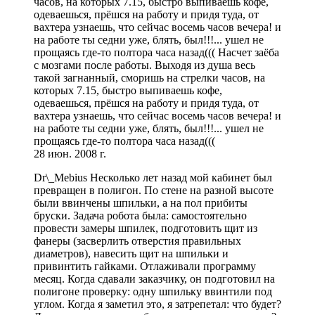
часов, на которых 7.15, быстро выпиваешь кофе,
одеваешься, прёшся на работу и придя туда, от
вахтера узнаешь, что сейчас восемь часов вечера! и
на работе ты седни уже, блять, был!!!... ушел не
прощаясь где-то полтора часа назад((( Насчет заёба
с мозгами после работы. Выходя из душа весь
такой загнанный, сморишь на стрелки часов, на
которых 7.15, быстро выпиваешь кофе,
одеваешься, прёшся на работу и придя туда, от
вахтера узнаешь, что сейчас восемь часов вечера! и
на работе ты седни уже, блять, был!!!... ушел не
прощаясь где-то полтора часа назад(((
28 июн. 2008 г.
Dr\_Mebius Несколько лет назад мой кабинет был
превращен в полигон. По стене на разной высоте
были ввинчены шпильки, а на пол прибиты
бруски. Задача робота была: самостоятельно
провести замеры шпилек, подготовить щит из
фанеры (засверлить отверстия правильных
диаметров), навесить щит на шпильки и
привинтить гайками. Отлаживали программу
месяц. Когда сдавали заказчику, он подготовил на
полигоне проверку: одну шпильку ввинтили под
углом. Когда я заметил это, я затрепетал: что будет?