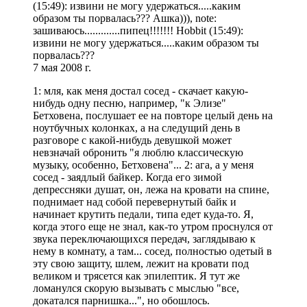
‎(15:49): извини не могу удержаться.....каким
образом ты порвалась??? Ашка))), note:
зашиваюсь.............пипец!!!!!!! Hobbit ‎(15:49):
извини не могу удержаться.....каким образом ты
порвалась???
7 мая 2008 г.
1: мля, как меня достал сосед - скачает какую-
нибудь одну песню, например, "к Элизе"
Бетховена, послушает ее на повторе целый день на
ноутбучных колонках, а на следущий день в
разговоре с какой-нибудь девушкой может
невзначай обронить "я люблю классическую
музыку, особенно, Бетховена"... 2: ага, а у меня
сосед - заядлый байкер. Когда его зимой
депрессняки душат, он, лежа на кровати на спине,
поднимает над собой перевернутый байк и
начинает крутить педали, типа едет куда-то. Я,
когда этого еще не знал, как-то утром проснулся от
звука переключающихся передач, заглядываю к
нему в комнату, а там... сосед, полностью одетый в
эту свою защиту, шлем, лежит на кровати под
великом и трясется как эпилептик. Я тут же
ломанулся скорую вызывать с мыслью "все,
докатался парнишка...", но обошлось.