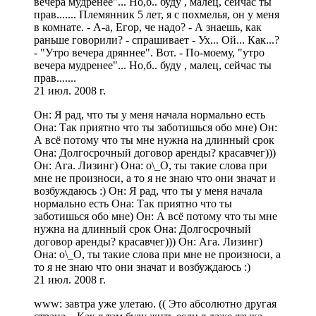
вечера мудренее"... Но,б.. буду , малец, сейчас ты
прав....... Племянник 5 лет, я с похмелья, он у меня
в комнате. - А-а, Егор, че надо? - А знаешь, как
раньше говорили? - спрашивает - Ух... Ой... Как...?
- "Утро вечера дряннее". Вот. - По-моему, "утро
вечера мудренее"... Но,б.. буду , малец, сейчас ты
прав.......
21 июл. 2008 г.
Он: Я рад, что ты у меня начала нормально есть
Она: Так приятно что ты заботишься обо мне) Он:
А всё потому что ты мне нужна на длинный срок
Она: Долгосрочный договор аренды? красавчег)))
Он: Ага. Лизинг) Она: о\_О, ты такие слова при
мне не произноси, а то я не знаю что они значат и
возбуждаюсь :) Он: Я рад, что ты у меня начала
нормально есть Она: Так приятно что ты
заботишься обо мне) Он: А всё потому что ты мне
нужна на длинный срок Она: Долгосрочный
договор аренды? красавчег))) Он: Ага. Лизинг)
Она: о\_О, ты такие слова при мне не произноси, а
то я не знаю что они значат и возбуждаюсь :)
21 июл. 2008 г.
www: завтра уже улетаю. (( Это абсолютно другая