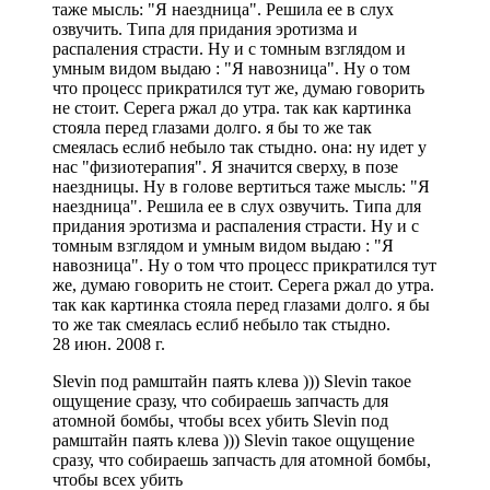
таже мысль: "Я наездница". Решила ее в слух
озвучить. Типа для придания эротизма и
распаления страсти. Ну и с томным взглядом и
умным видом выдаю : "Я навозница". Ну о том
что процесс прикратился тут же, думаю говорить
не стоит. Серега ржал до утра. так как картинка
стояла перед глазами долго. я бы то же так
смеялась еслиб небыло так стыдно. она: ну идет у
нас "физиотерапия". Я значится сверху, в позе
наездницы. Ну в голове вертиться таже мысль: "Я
наездница". Решила ее в слух озвучить. Типа для
придания эротизма и распаления страсти. Ну и с
томным взглядом и умным видом выдаю : "Я
навозница". Ну о том что процесс прикратился тут
же, думаю говорить не стоит. Серега ржал до утра.
так как картинка стояла перед глазами долго. я бы
то же так смеялась еслиб небыло так стыдно.
28 июн. 2008 г.
Slevin под рамштайн паять клева ))) Slevin такое
ощущение сразу, что собираешь запчасть для
атомной бомбы, чтобы всех убить Slevin под
рамштайн паять клева ))) Slevin такое ощущение
сразу, что собираешь запчасть для атомной бомбы,
чтобы всех убить