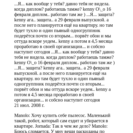
...Я... как вообще у тебя? давно тебя не видела.
когда диплом? работаешь тамже? kenny О\_о 16
февраля диплом.. работаю там же ) ...Я... защита?
kenny ага.. защита.. а 29 февраля выпускной. а
после него планируется ещё на квартиру. но там
будет тухло и один пьяный одногруппник
подерётся почти со вторым... порвёт обои и мы
оттуда вскоре уедем.. kenny а потом я 4,5 месяца
проработаю в своей организации... и собсно
наступит сегодня ...Я... как вообще у тебя? давно
тебя не видела. когда диплом? работаешь тамже?
kenny О\_о 16 февраля диплом.. работаю там же )
...Я... защита? kenny ага.. защита.. а 29 февраля
выпускной. а после него планируется ещё на
квартиру. но там будет тухло и один пьяный
одногруппник подерётся почти со вторым...
порвёт обои и мы оттуда вскоре уедем.. kenny а
потом я 4,5 месяца проработаю в своей
организации... и собсно наступит сегодня
21 июл. 2008 г.
Manolo: Хочу купить себе пылесос. Маленький
такой, робот, который сам ездит и убирается в
квартире. Jornada: Так в чем же дело? Manolo:
Боюсь сломается. У мну вещи раскиданы по