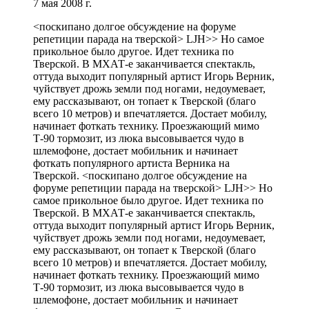
7 мая 2008 г.
<поскипано долгое обсуждение на форуме
репетиции парада на тверской> LJH>> Но самое
прикольное было другое. Идет техника по
Тверской. В МХАТ-е заканчивается спектакль,
оттуда выходит популярный артист Игорь Верник,
чуйствует дрожь земли под ногами, недоумевает,
ему рассказывают, он топает к Тверской (благо
всего 10 метров) и впечатляется. Достает мобилу,
начинает фоткать технику. Проезжающий мимо
Т-90 тормозит, из люка высовывается чудо в
шлемофоне, достает мобильник и начинает
фоткать популярного артиста Верника на
Тверской. <поскипано долгое обсуждение на
форуме репетиции парада на тверской> LJH>> Но
самое прикольное было другое. Идет техника по
Тверской. В МХАТ-е заканчивается спектакль,
оттуда выходит популярный артист Игорь Верник,
чуйствует дрожь земли под ногами, недоумевает,
ему рассказывают, он топает к Тверской (благо
всего 10 метров) и впечатляется. Достает мобилу,
начинает фоткать технику. Проезжающий мимо
Т-90 тормозит, из люка высовывается чудо в
шлемофоне, достает мобильник и начинает