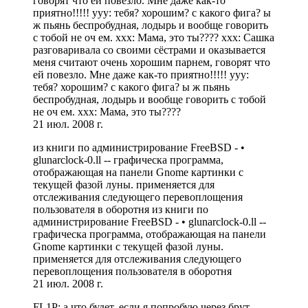
говорят что ей повезло. Мне даже как-то
приятно!!!!! yyy: тебя? хорошим? с какого фига? ы
ж пьянь беспробудная, лодырь и вообще говорить
с тобой не оч ем. xxx: Мама, это ты???? xxx: Сашка
разговаривала со своими сёстрами и оказывается
меня считают очень хорошим парнем, говорят что
ей повезло. Мне даже как-то приятно!!!!! yyy:
тебя? хорошим? с какого фига? ы ж пьянь
беспробудная, лодырь и вообще говорить с тобой
не оч ем. xxx: Мама, это ты????
21 июл. 2008 г.
из книги по администрирование FreeBSD - •
glunarclock-0.ll -- графическа программа,
отображающая на панели Gnome картинки с
текущей фазой луны. применяется для
отслеживания следующего перевоплощения
пользователя в оборотня из книги по
администрирование FreeBSD - • glunarclock-0.ll --
графическа программа, отображающая на панели
Gnome картинки с текущей фазой луны.
применяется для отслеживания следующего
перевоплощения пользователя в оборотня
21 июл. 2008 г.
FL1P: а что будет, если я попробую через брут