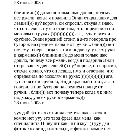
28 июн. 2008 г.
блииииин))) до меня только щас дошло, почему
все ржали, когда я подарила Энди открывашку для
левшей))) ну? короче, он спросил, откуда я знаю,
что он левша, ну я и ответила, что определила по
мозолям на руках )))))))))))))))) ага, тут-то всех и
срубило, Энди красный стоит, а я-то говорила про
бугорок на среднем пальце от ручки... блин))) вот
почему теперь когда я к ним подхожу, у всех руки
в карманах))) блииииин))) до меня только щас
дошло, почему все ржали, когда я подарила Энди
открывашку для левшей))) ну? короче, он спросил,
откуда я знаю, что он левша, ну я и ответила, что
определила по мозолям на руках )))))))))))))))) ага,
тут-то всех и срубило, Энди красный стоит, а я-то
говорила про бугорок на среднем пальце от
ручки... блин))) вот почему теперь когда я к ним
подхожу, у всех руки в карманах)))
28 июн. 2008 г.
ууу дай фоток ххх винда слетела,щас фоток в
компе нет ууу это твоя фраза для меня, как
специалиста IT звучит как "я пизжу" )) ууу дай
фоток ххх винда слетела,щас фоток в компе нет