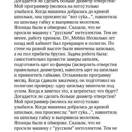
Догадается ли сделать больше диаметр отверстия?
Мой программер (молюсь на него) только
улыбался. Когда машинка добралась до кривой
шпильки, она произнесла: "вот cyka...", навинтила
на шпильку гайку и выпрямила молотком.
Японцы были в обмороке. Сказали, что не
просили машину с "русским" интеллектом. Тем не
менее, работу приняли. Dr\_Mebius Несколько лет
назад мой кабинет был превращен в полигон. По
стене на разной высоте были ввинчены шпильки,
а на пол прибиты бруски. Задача робота была:
самостоятельно провести замеры шпилек,
подготовить щит из фанеры (засверлить отверстия
правильных диаметров), навесить щит на шпильки
и привинтить гайками. Отлаживали программу
месяц. Когда сдавали заказчику, он подготовил на
полигоне проверку: одну шпильку ввинтили под
углом. Когда я заметил это, я затрепетал: что будет?
Догадается ли сделать больше диаметр отверстия?
Мой программер (молюсь на него) только
улыбался. Когда машинка добралась до кривой
шпильки, она произнесла: "вот cyka...", навинтила
на шпильку гайку и выпрямила молотком.
Японцы были в обмороке. Сказали, что не
просили машину с "русским" интеллектом. Тем не