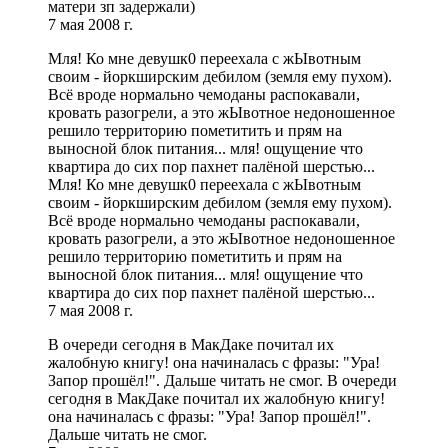
матери зп задержали)
7 мая 2008 г.
Мля! Ко мне девушк0 переехала с жЫвотным
своим - йоркширским дебилом (земля ему пухом).
Всё вроде нормально чемоданы распокавали,
кровать разогрели, а это жЫвотное недоношенное
решило территорию пометитить и прям на
выносной блок питания... мля! ощущение что
квартира до сих пор пахнет палёной шерстью...
Мля! Ко мне девушк0 переехала с жЫвотным
своим - йоркширским дебилом (земля ему пухом).
Всё вроде нормально чемоданы распокавали,
кровать разогрели, а это жЫвотное недоношенное
решило территорию пометитить и прям на
выносной блок питания... мля! ощущение что
квартира до сих пор пахнет палёной шерстью...
7 мая 2008 г.
В очереди сегодня в МакДаке почитал их
жалобную книгу! она начиналась с фразы: "Ура!
Запор прошёл!". Дальше читать не смог. В очереди
сегодня в МакДаке почитал их жалобную книгу!
она начиналась с фразы: "Ура! Запор прошёл!".
Дальше читать не смог.