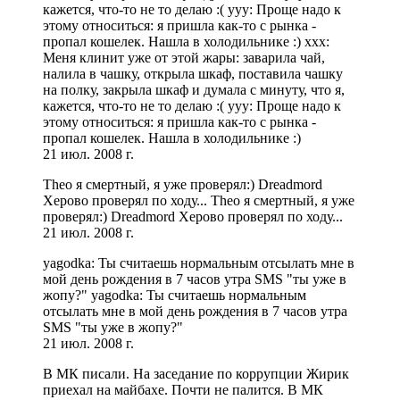
кажется, что-то не то делаю :( yyy: Проще надо к
этому относиться: я пришла как-то с рынка -
пропал кошелек. Нашла в холодильнике :) xxx:
Меня клинит уже от этой жары: заварила чай,
налила в чашку, открыла шкаф, поставила чашку
на полку, закрыла шкаф и думала с минуту, что я,
кажется, что-то не то делаю :( yyy: Проще надо к
этому относиться: я пришла как-то с рынка -
пропал кошелек. Нашла в холодильнике :)
21 июл. 2008 г.
Theo я смертный, я уже проверял:) Dreadmord
Херово проверял по ходу... Theo я смертный, я уже
проверял:) Dreadmord Херово проверял по ходу...
21 июл. 2008 г.
yagodka: Ты считаешь нормальным отсылать мне в
мой день рождения в 7 часов утра SMS "ты уже в
жопу?" yagodka: Ты считаешь нормальным
отсылать мне в мой день рождения в 7 часов утра
SMS "ты уже в жопу?"
21 июл. 2008 г.
В МК писали. На заседание по коррупции Жирик
приехал на майбахе. Почти не палится. В МК