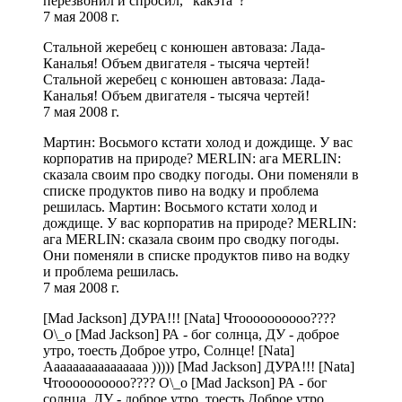
перезвонил и спросил, "какэта"?
7 мая 2008 г.
Стальной жеребец с конюшен автоваза: Лада-
Каналья! Объем двигателя - тысяча чертей!
Стальной жеребец с конюшен автоваза: Лада-
Каналья! Объем двигателя - тысяча чертей!
7 мая 2008 г.
Мартин: Восьмого кстати холод и дождище. У вас
корпоратив на природе? MERLIN: ага MERLIN:
сказала своим про сводку погоды. Они поменяли в
списке продуктов пиво на водку и проблема
решилась. Мартин: Восьмого кстати холод и
дождище. У вас корпоратив на природе? MERLIN:
ага MERLIN: сказала своим про сводку погоды.
Они поменяли в списке продуктов пиво на водку
и проблема решилась.
7 мая 2008 г.
[Mad Jackson] ДУРА!!! [Nata] Чтоооооооооо????
О\_о [Mad Jackson] РА - бог солнца, ДУ - доброе
утро, тоесть Доброе утро, Солнце! [Nata]
Аааааааааааааааа ))))) [Mad Jackson] ДУРА!!! [Nata]
Чтоооооооооо???? О\_о [Mad Jackson] РА - бог
солнца, ДУ - доброе утро, тоесть Доброе утро,