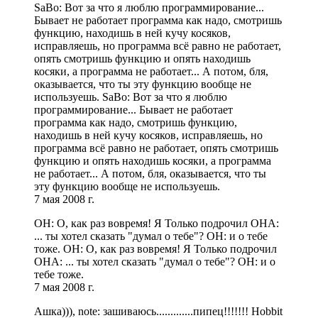
SaBo: Вот за что я люблю программирование...
Бывает не работает программа как надо, смотришь
функцию, находишь в ней кучу косяков,
исправляешь, но программа всё равно не работает,
опять смотришь функцию и опять находишь
косяки, а программа не работает... А потом, бля,
оказывается, что ты эту функцию вообще не
используешь. SaBo: Вот за что я люблю
программирование... Бывает не работает
программа как надо, смотришь функцию,
находишь в ней кучу косяков, исправляешь, но
программа всё равно не работает, опять смотришь
функцию и опять находишь косяки, а программа
не работает... А потом, бля, оказывается, что ты
эту функцию вообще не используешь.
7 мая 2008 г.
ОН: О, как раз вовремя! Я Только подрочил ОНА:
... ты хотел сказать "думал о тебе"? ОН: и о тебе
тоже. ОН: О, как раз вовремя! Я Только подрочил
ОНА: ... ты хотел сказать "думал о тебе"? ОН: и о
тебе тоже.
7 мая 2008 г.
Ашка))), note: зашиваюсь.............пипец!!!!!!! Hobbit