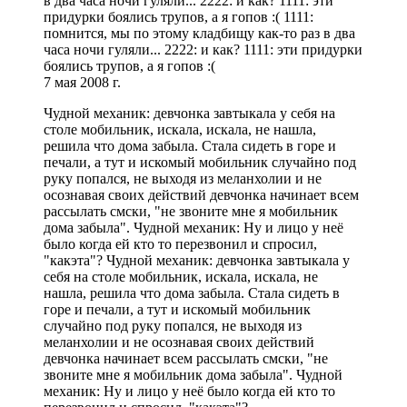
в два часа ночи гуляли... 2222: и как? 1111: эти
придурки боялись трупов, а я гопов :( 1111:
помнится, мы по этому кладбищу как-то раз в два
часа ночи гуляли... 2222: и как? 1111: эти придурки
боялись трупов, а я гопов :(
7 мая 2008 г.
Чудной механик: девчонка завтыкала у себя на
столе мобильник, искала, искала, не нашла,
решила что дома забыла. Стала сидеть в горе и
печали, а тут и искомый мобильник случайно под
руку попался, не выходя из меланхолии и не
осознавая своих действий девчонка начинает всем
рассылать смски, "не звоните мне я мобильник
дома забыла". Чудной механик: Ну и лицо у неё
было когда ей кто то перезвонил и спросил,
"какэта"? Чудной механик: девчонка завтыкала у
себя на столе мобильник, искала, искала, не
нашла, решила что дома забыла. Стала сидеть в
горе и печали, а тут и искомый мобильник
случайно под руку попался, не выходя из
меланхолии и не осознавая своих действий
девчонка начинает всем рассылать смски, "не
звоните мне я мобильник дома забыла". Чудной
механик: Ну и лицо у неё было когда ей кто то