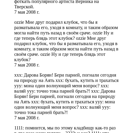
фоткать популярного артиста Верника на
Тверской.
7 мая 2008 г.
ozzie Мне друг подарил клубок, что бы я
разматывала его, уходя в комнату, и таким образом
могла найти путь назад в своём сраче. ozzie Ну и
где теперь блядь этот клубок? ozzie Мне друг
подарил клубок, что бы я разматывала его, уходя в
комнату, и таким образом могла найти путь назад в
своём сраче. ozzie Ну и где теперь блядь этот
клубок?
7 мая 2008 г.
ххх: Дарова Борян! Бери парней, погнали сегодня
на природу на Аять ххх: бухать, кутить и трахаться
yyy: мона один волнующий меня вопрос? ххх:
валяй yyy: точно тока парней брать?! ххх: Дарова
Борян! Бери парней, погнали сегодня на природу
на Аять ххх: бухать, кутить и трахаться yyy: мона
один волнующий меня вопрос? ххх: валяй yyy:
точно тока парней брать?!
7 мая 2008 г.
1111: помнится, мы по этому кладбищу как-то раз