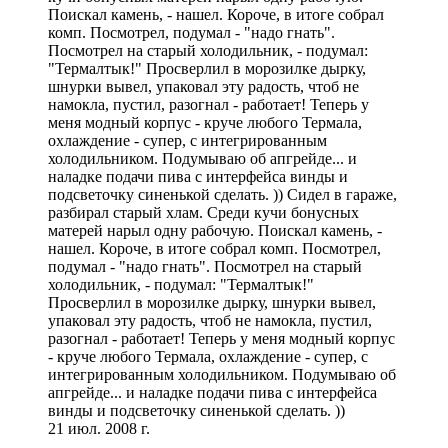
Поискал камень, - нашел. Короче, в итоге собрал
комп. Посмотрел, подумал - "надо гнать".
Посмотрел на старый холодильник, - подумал:
"Термалтык!" Просверлил в морозилке дырку,
шнурки вывел, упаковал эту радость, чтоб не
намокла, пустил, разогнал - работает! Теперь у
меня модный корпус - круче любого Термала,
охлаждение - супер, с интегрированным
холодильником. Подумываю об апгрейде... и
наладке подачи пива с интерфейса винды и
подсветочку синенькой сделать. )) Сидел в гараже,
разбирал старый хлам. Среди кучи бонусных
матерей нарыл одну рабочую. Поискал камень, -
нашел. Короче, в итоге собрал комп. Посмотрел,
подумал - "надо гнать". Посмотрел на старый
холодильник, - подумал: "Термалтык!"
Просверлил в морозилке дырку, шнурки вывел,
упаковал эту радость, чтоб не намокла, пустил,
разогнал - работает! Теперь у меня модный корпус
- круче любого Термала, охлаждение - супер, с
интегрированным холодильником. Подумываю об
апгрейде... и наладке подачи пива с интерфейса
винды и подсветочку синенькой сделать. ))
21 июл. 2008 г.