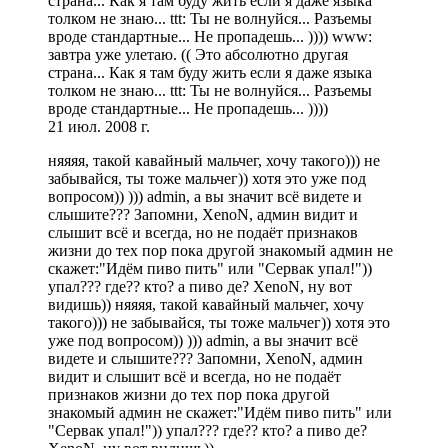
страна... Как я там буду жить если я даже языка
толком не знаю... ttt: Ты не волнуйся... Разъемы
вроде стандартные... Не пропадешь... )))) www:
завтра уже улетаю. (( Это абсолютно другая
страна... Как я там буду жить если я даже языка
толком не знаю... ttt: Ты не волнуйся... Разъемы
вроде стандартные... Не пропадешь... ))))
21 июл. 2008 г.
няяяя, такой кавайный мальчег, хочу такого))) не
забывайся, ты тоже мальчег)) хотя это уже под
вопросом)) ))) admin, а вы значит всё видете и
слышите??? Запомни, XenoN, админ видит и
слышит всё и всегда, но не подаёт признаков
жизни до тех пор пока другой знакомый админ не
скажет:"Идём пиво пить" или "Сервак упал!"))
упал??? где?? кто? а пиво де? XenoN, ну вот
видишь)) няяяя, такой кавайный мальчег, хочу
такого))) не забывайся, ты тоже мальчег)) хотя это
уже под вопросом)) ))) admin, а вы значит всё
видете и слышите??? Запомни, XenoN, админ
видит и слышит всё и всегда, но не подаёт
признаков жизни до тех пор пока другой
знакомый админ не скажет:"Идём пиво пить" или
"Сервак упал!")) упал??? где?? кто? а пиво де?