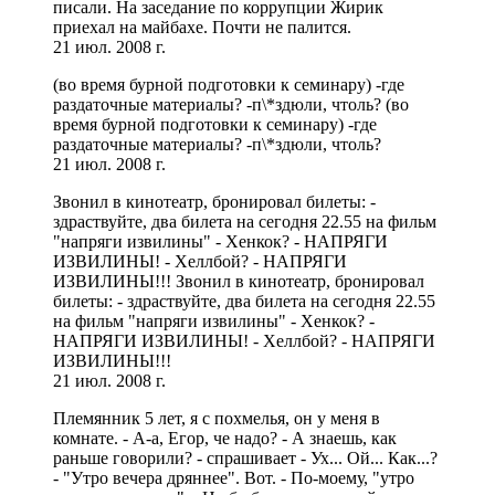
писали. На заседание по коррупции Жирик
приехал на майбахе. Почти не палится.
21 июл. 2008 г.
(во время бурной подготовки к семинару) -где
раздаточные материалы? -п\*здюли, чтоль? (во
время бурной подготовки к семинару) -где
раздаточные материалы? -п\*здюли, чтоль?
21 июл. 2008 г.
Звонил в кинотеатр, бронировал билеты: -
здраствуйте, два билета на сегодня 22.55 на фильм
"напряги извилины" - Хенкок? - НАПРЯГИ
ИЗВИЛИНЫ! - Хеллбой? - НАПРЯГИ
ИЗВИЛИНЫ!!! Звонил в кинотеатр, бронировал
билеты: - здраствуйте, два билета на сегодня 22.55
на фильм "напряги извилины" - Хенкок? -
НАПРЯГИ ИЗВИЛИНЫ! - Хеллбой? - НАПРЯГИ
ИЗВИЛИНЫ!!!
21 июл. 2008 г.
Племянник 5 лет, я с похмелья, он у меня в
комнате. - А-а, Егор, че надо? - А знаешь, как
раньше говорили? - спрашивает - Ух... Ой... Как...?
- "Утро вечера дряннее". Вот. - По-моему, "утро