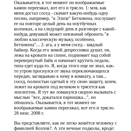
Оказывается, в тот момент он воображаемые
камни переезжал, вот его и трясло. 1: мля, как
меня достал сосед - скачает какую-нибудь одну
песню, например, "к Элизе" Бетховена, послушает
ее на повторе целый день на ноутбучных
колонках, а на следущий день в разговоре с какой-
нибудь девушкой может невзначай обронить "я
люблю классическую музыку, особенно,
Бетховена"... 2: ага, а у меня сосед - заядлый
байкер. Когда его зимой депрессняки душат, он,
лежа на кровати на спине, поднимает над собой
перевернутый байк и начинает крутить педали,
типа едет куда-то. Я, когда этого еще не знал, как-
то утром проснулся от звука переключающихся
передач, заглядываю к нему в комнату, а там...
сосед, полностью одетый в эту свою защиту, шлем,
лежит на кровати под великом и трясется как
эпилептик. Я тут же ломанулся скорую вызывать с
мыслью "все, докатался парнишка...", но
обошлось. Оказывается, в тот момент он
воображаемые камни переезжал, вот его и трясло.
28 июн. 2008 г.
Вы представляете, как не легко живётся человеку с
фамилией Козлов?. А эти вечные подколы, вроде: