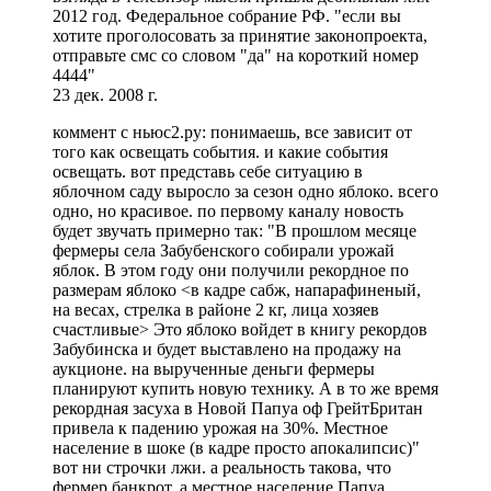
2012 год. Федеральное собрание РФ. "если вы
хотите проголосовать за принятие законопроекта,
отправьте смс со словом "да" на короткий номер
4444"
23 дек. 2008 г.
коммент с ньюс2.ру: понимаешь, все зависит от
того как освещать события. и какие события
освещать. вот представь себе ситуацию в
яблочном саду выросло за сезон одно яблоко. всего
одно, но красивое. по первому каналу новость
будет звучать примерно так: "В прошлом месяце
фермеры села Забубенского собирали урожай
яблок. В этом году они получили рекордное по
размерам яблоко <в кадре сабж, напарафиненый,
на весах, стрелка в районе 2 кг, лица хозяев
счастливые> Это яблоко войдет в книгу рекордов
Забубинска и будет выставлено на продажу на
аукционе. на вырученные деньги фермеры
планируют купить новую технику. А в то же время
рекордная засуха в Новой Папуа оф ГрейтБритан
привела к падению урожая на 30%. Местное
население в шоке (в кадре просто апокалипсис)"
вот ни строчки лжи. а реальность такова, что
фермер банкрот, а местное население Папуа