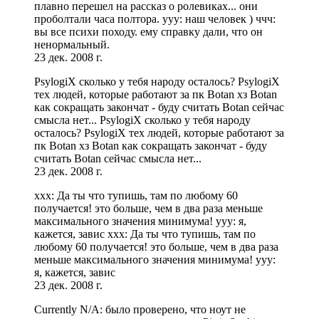
плавно перешел на рассказ о ролевиках... они
проболтали часа полтора. ууу: наш человек ) ччч:
вы все психи походу. ему справку дали, что он
ненормальный.
23 дек. 2008 г.
PsylogiX сколько у тебя народу осталось? PsylogiX
тех людей, которые работают за пк Botan хз Botan
как сокращать закончат - буду считать Botan сейчас
смысла нет... PsylogiX сколько у тебя народу
осталось? PsylogiX тех людей, которые работают за
пк Botan хз Botan как сокращать закончат - буду
считать Botan сейчас смысла нет...
23 дек. 2008 г.
xxx: Да ты что тупишь, там по любому 60
получается! это больше, чем в два раза меньше
максимального значения минимума! yyy: я,
кажется, завис xxx: Да ты что тупишь, там по
любому 60 получается! это больше, чем в два раза
меньше максимального значения минимума! yyy:
я, кажется, завис
23 дек. 2008 г.
Currently N/A: было проверено, что ноут не