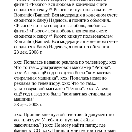
фигня! <Рьюго> вся любовь в конечном счете
сводится к сексу \* Рьюго кикнут пользователем
Romantic (Banned: Вся модерация в конечном счете
сводится к бану) Надеюсь, я понятно объяснил..
<Рьюго> вот вы говорите - любовь, любовь...
фигня! <Рьюго> вся любовь в конечном счете
сводится к сексу \* Рьюго кикнут пользователем
Romantic (Banned: Вся модерация в конечном счете
сводится к бану) Надеюсь, я понятно объяснил..
23 дек. 2008 г.
xxx: Попалась недавно реклама по телевизору. xxx:
Что-то там... ультразвуковой массажёр "Ретона".
xxx: А ведь ещё год назад это была "компактная
стиральная машинка". xxx: Попалась недавно
реклама по телевизору. xxx: Что-то там...
ультразвуковой массажёр "Ретона". xxx: А ведь
ещё год назад это была "компактная стиральная
машинка".
23 дек. 2008 г.
xxx: Пришли мне пустой текстовый документ по
асе плиз yyy: У тебя что, пустые файлы
закончились? ) xxx: Не могу найти папку, где
файлы в ICQ. xxx: Пришли мне пустой текстовый