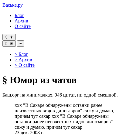
Ваське
.ру
Блог
Архив
О сайте
☾
☀
☾
☀
≡
> Блог
> Архив
> О сайте
§
Юмор из чатов
Баш.орг на минималках. 946 цитат, ни одной смешной.
xxx "В Сахаре обнаружены останки ранее
неизвестных видов динозавров" сижу и думаю,
причем тут сахар xxx "В Сахаре обнаружены
останки ранее неизвестных видов динозавров"
сижу и думаю, причем тут сахар
23 дек. 2008 г.