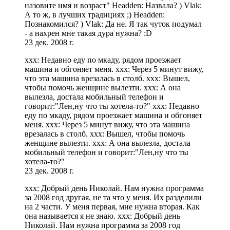
назовите имя и возраст" Headden: Назвала? ) Vlak:
А то ж, в лучших традициях ;) Headden:
Познакомился? ) Vlak: Да не. Я так чуток подумал
- а нахрен мне такая дура нужна? :D
23 дек. 2008 г.
xxx: Недавно еду по мкаду, рядом проезжает
машина и обгоняет меня. xxx: Через 5 минут вижу,
что эта машина врезалась в столб. xxx: Вышел,
чтобы помочь женщине вылезти. xxx: А она
вылезла, достала мобильный телефон и
говорит:"Лен,ну что ты хотела-то?" xxx: Недавно
еду по мкаду, рядом проезжает машина и обгоняет
меня. xxx: Через 5 минут вижу, что эта машина
врезалась в столб. xxx: Вышел, чтобы помочь
женщине вылезти. xxx: А она вылезла, достала
мобильный телефон и говорит:"Лен,ну что ты
хотела-то?"
23 дек. 2008 г.
xxx: Добрый день Николай. Нам нужна программа
за 2008 год другая, не та что у меня. Их разделили
на 2 части. У меня первая, мне нужна вторая. Как
она называется я не знаю. xxx: Добрый день
Николай. Нам нужна программа за 2008 год