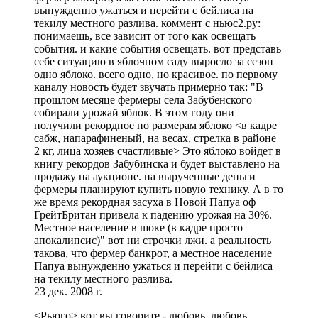
вынужденно ужаться и перейти с бейлиса на
текилу местного разлива. коммент с ньюс2.ру:
понимаешь, все зависит от того как освещать
события. и какие события освещать. вот представь
себе ситуацию в яблочном саду выросло за сезон
одно яблоко. всего одно, но красивое. по первому
каналу новость будет звучать примерно так: "В
прошлом месяце фермеры села Забубенского
собирали урожай яблок. В этом году они
получили рекордное по размерам яблоко <в кадре
сабж, напарафиненый, на весах, стрелка в районе
2 кг, лица хозяев счастливые> Это яблоко войдет в
книгу рекордов Забубинска и будет выставлено на
продажу на аукционе. на вырученные деньги
фермеры планируют купить новую технику. А в то
же время рекордная засуха в Новой Папуа оф
ГрейтБритан привела к падению урожая на 30%.
Местное население в шоке (в кадре просто
апокалипсис)" вот ни строчки лжи. а реальность
такова, что фермер банкрот, а местное население
Папуа вынужденно ужаться и перейти с бейлиса
на текилу местного разлива.
23 дек. 2008 г.
<Рьюго> вот вы говорите - любовь, любовь...