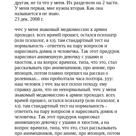
другая, не та что у меня. Их разделили на 2 части.
У меня первая, мне нужна вторая. Как она
называется я не знаю.
23 дек. 2008 г.
ччч: у меня знакомый медкомиссию к армии
проходил. всех врачей прошел, остался психиатр
(или психолог, я хз). там стандартный тест на
нормальность - ответить на пару вопросов и
нарисовать домик и человечка. Так этот придурок
нарисовал анимешную девочку с ушами и
хвостом, а на вопрос врачихи, типа, что это, стал
рассказывать про анимешников, про аниме, про
японцев, потом плавно перешел на рассказ о
ролевиках... они проболтали часа полтора. ууу:
наш человек ) ччч: вы все психи походу. ему
справку дали, что он ненормальный. ччч: у меня
знакомый медкомиссию к армии проходил. всех
врачей прошел, остался психиатр (или психолог, я
хз). там стандартный тест на нормальность -
ответить на пару вопросов и нарисовать домик и
человечка. Так этот придурок нарисовал
анимешную девочку с ушами и хвостом, а на
вопрос врачихи, типа, что это, стал рассказывать
про анимешников, про аниме, про японцев, потом