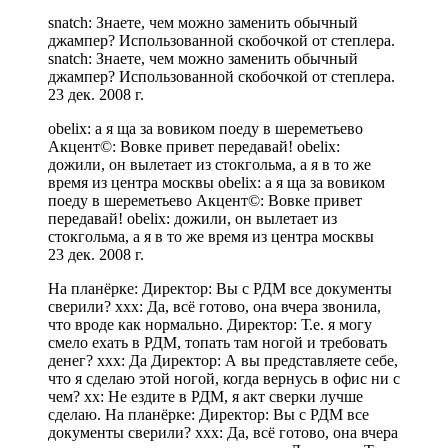
snatch: Знаете, чем можно заменить обычный
джампер? Использованной скобочкой от степлера.
snatch: Знаете, чем можно заменить обычный
джампер? Использованной скобочкой от степлера.
23 дек. 2008 г.
obelix: а я ща за вовиком поеду в шереметьево
Aкцент©: Вовке привет передавай! obelix:
дожили, он вылетает из стокгольма, а я в то же
время из центра москвы obelix: а я ща за вовиком
поеду в шереметьево Aкцент©: Вовке привет
передавай! obelix: дожили, он вылетает из
стокгольма, а я в то же время из центра москвы
23 дек. 2008 г.
На планёрке: Директор: Вы с РДМ все документы
сверили? xxx: Да, всё готово, она вчера звонила,
что вроде как нормально. Директор: Т.е. я могу
смело ехать в РДМ, топать там ногой и требовать
денег? xxx: Да Директор: А вы представляете себе,
что я сделаю этой ногой, когда вернусь в офис ни с
чем? xx: Не ездите в РДМ, я акт сверки лучше
сделаю. На планёрке: Директор: Вы с РДМ все
документы сверили? xxx: Да, всё готово, она вчера