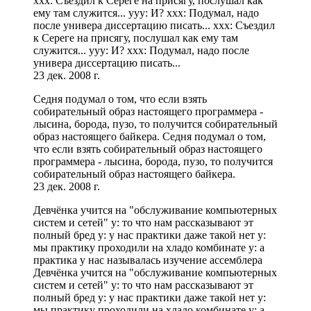
xxx: Съездил к Сереге на присягу, послушал как
ему там служится... yyy: И? xxx: Подумал, надо
после универа диссертацию писать... xxx: Съездил
к Сереге на присягу, послушал как ему там
служится... yyy: И? xxx: Подумал, надо после
универа диссертацию писать...
23 дек. 2008 г.
Седня подумал о том, что если взять
собирательный образ настоящего программера -
лысина, борода, пузо, то получится собирательный
образ настоящего байкера. Седня подумал о том,
что если взять собирательный образ настоящего
программера - лысина, борода, пузо, то получится
собирательный образ настоящего байкера.
23 дек. 2008 г.
Девчёнка учится на "обслуживание компьютерных
систем и сетей" y: то что нам рассказывают эт
полный бред y: у нас практики даже такой нет y:
мы практику проходили на хладо комбинате y: а
практика у нас называлась изучение ассемблера
Девчёнка учится на "обслуживание компьютерных
систем и сетей" y: то что нам рассказывают эт
полный бред y: у нас практики даже такой нет y:
мы практику проходили на хладо комбинате y: а