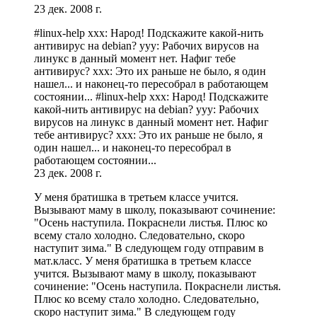
23 дек. 2008 г.
#linux-help xxx: Народ! Подскажите какой-нить
антивирус на debian? yyy: Рабочих вирусов на
линукс в данный момент нет. Нафиг тебе
антивирус? xxx: Это их раньше не было, я один
нашел... и наконец-то пересобрал в работающем
состоянии... #linux-help xxx: Народ! Подскажите
какой-нить антивирус на debian? yyy: Рабочих
вирусов на линукс в данный момент нет. Нафиг
тебе антивирус? xxx: Это их раньше не было, я
один нашел... и наконец-то пересобрал в
работающем состоянии...
23 дек. 2008 г.
У меня братишка в третьем классе учится.
Вызывают маму в школу, показывают сочинение:
"Осень наступила. Покраснели листья. Плюс ко
всему стало холодно. Следовательно, скоро
наступит зима." В следующем году отправим в
мат.класс. У меня братишка в третьем классе
учится. Вызывают маму в школу, показывают
сочинение: "Осень наступила. Покраснели листья.
Плюс ко всему стало холодно. Следовательно,
скоро наступит зима." В следующем году