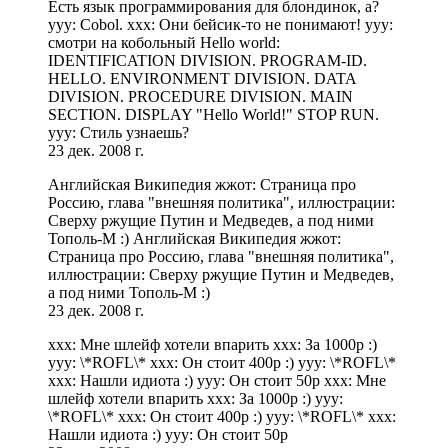
Есть язык программирования для блондинок, а?
yyy: Cobol. xxx: Они бейсик-то не понимают! yyy:
смотри на кобольный Hello world:
IDENTIFICATION DIVISION. PROGRAM-ID.
HELLO. ENVIRONMENT DIVISION. DATA
DIVISION. PROCEDURE DIVISION. MAIN
SECTION. DISPLAY "Hello World!" STOP RUN.
yyy: Стиль узнаешь?
23 дек. 2008 г.
Английская Википедия жжот: Страница про
Россию, глава "внешняя политика", иллюстрации:
Сверху ржущие Путин и Медведев, а под ними
Тополь-М :) Английская Википедия жжот:
Страница про Россию, глава "внешняя политика",
иллюстрации: Сверху ржущие Путин и Медведев,
а под ними Тополь-М :)
23 дек. 2008 г.
xxx: Мне шлейф хотели впарить xxx: За 1000р :)
yyy: \*ROFL\* xxx: Он стоит 400р :) yyy: \*ROFL\*
xxx: Нашли идиота :) yyy: Он стоит 50р xxx: Мне
шлейф хотели впарить xxx: За 1000р :) yyy:
\*ROFL\* xxx: Он стоит 400р :) yyy: \*ROFL\* xxx:
Нашли идиота :) yyy: Он стоит 50р