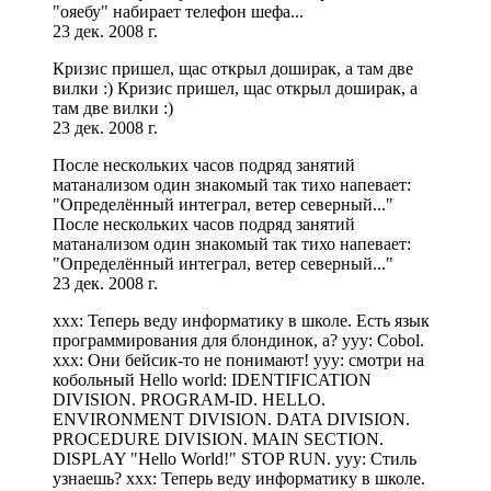
"ояебу" набирает телефон шефа...
23 дек. 2008 г.
Кризис пришел, щас открыл доширак, а там две
вилки :) Кризис пришел, щас открыл доширак, а
там две вилки :)
23 дек. 2008 г.
После нескольких часов подряд занятий
матанализом один знакомый так тихо напевает:
"Определённый интеграл, ветер северный..."
После нескольких часов подряд занятий
матанализом один знакомый так тихо напевает:
"Определённый интеграл, ветер северный..."
23 дек. 2008 г.
xxx: Теперь веду информатику в школе. Есть язык
программирования для блондинок, а? yyy: Cobol.
xxx: Они бейсик-то не понимают! yyy: смотри на
кобольный Hello world: IDENTIFICATION
DIVISION. PROGRAM-ID. HELLO.
ENVIRONMENT DIVISION. DATA DIVISION.
PROCEDURE DIVISION. MAIN SECTION.
DISPLAY "Hello World!" STOP RUN. yyy: Стиль
узнаешь? xxx: Теперь веду информатику в школе.