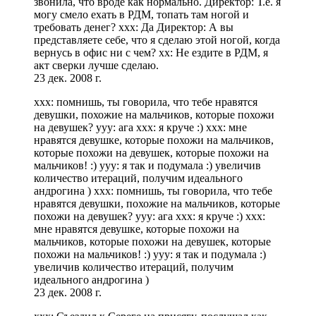
звонила, что вроде как нормально. Директор: Т.е. я
могу смело ехать в РДМ, топать там ногой и
требовать денег? xxx: Да Директор: А вы
представляете себе, что я сделаю этой ногой, когда
вернусь в офис ни с чем? xx: Не ездите в РДМ, я
акт сверки лучше сделаю.
23 дек. 2008 г.
xxx: помнишь, ты говорила, что тебе нравятся
девушки, похожие на мальчиков, которые похожи
на девушек? yyy: ага xxx: я круче :) xxx: мне
нравятся девушке, которые похожи на мальчиков,
которые похожи на девушек, которые похожи на
мальчиков! :) yyy: я так и подумала :) увеличив
количество итераций, получим идеального
андрогина ) xxx: помнишь, ты говорила, что тебе
нравятся девушки, похожие на мальчиков, которые
похожи на девушек? yyy: ага xxx: я круче :) xxx:
мне нравятся девушке, которые похожи на
мальчиков, которые похожи на девушек, которые
похожи на мальчиков! :) yyy: я так и подумала :)
увеличив количество итераций, получим
идеального андрогина )
23 дек. 2008 г.