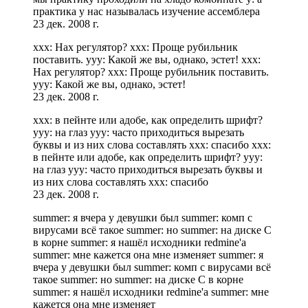
практика у нас называлась изучение ассемблера
23 дек. 2008 г.
xxx: Нах регулятор? xxx: Проще рубильник
поставить. yyy: Какой же вы, однако, эстет! xxx:
Нах регулятор? xxx: Проще рубильник поставить.
yyy: Какой же вы, однако, эстет!
23 дек. 2008 г.
xxx: в пейнте или адобе, как определить шрифт?
yyy: на глаз yyy: часто приходиться вырезать
буквы и из них слова составлять xxx: спасибо xxx:
в пейнте или адобе, как определить шрифт? yyy:
на глаз yyy: часто приходиться вырезать буквы и
из них слова составлять xxx: спасибо
23 дек. 2008 г.
summer: я вчера у девушки был summer: комп с
вирусами всё такое summer: но summer: на диске С
в корне summer: я нашёл исходники redmine'а
summer: мне кажется она мне изменяет summer: я
вчера у девушки был summer: комп с вирусами всё
такое summer: но summer: на диске С в корне
summer: я нашёл исходники redmine'а summer: мне
кажется она мне изменяет