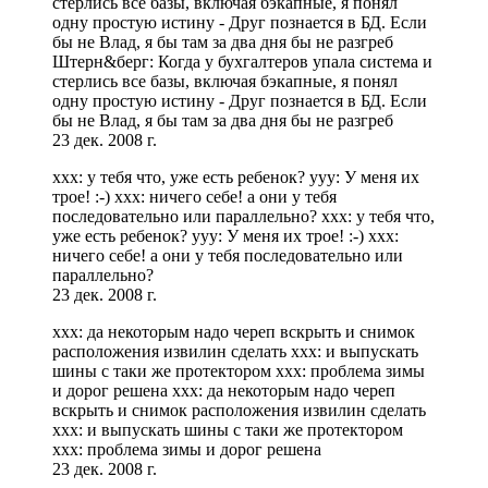
стерлись все базы, включая бэкапные, я понял
одну простую истину - Друг познается в БД. Если
бы не Влад, я бы там за два дня бы не разгреб
Штерн&берг: Когда у бухгалтеров упала система и
стерлись все базы, включая бэкапные, я понял
одну простую истину - Друг познается в БД. Если
бы не Влад, я бы там за два дня бы не разгреб
23 дек. 2008 г.
ххх: у тебя что, уже есть ребенок? ууу: У меня их
трое! :-) ххх: ничего себе! а они у тебя
последовательно или параллельно? ххх: у тебя что,
уже есть ребенок? ууу: У меня их трое! :-) ххх:
ничего себе! а они у тебя последовательно или
параллельно?
23 дек. 2008 г.
xxx: да некоторым надо череп вскрыть и снимок
расположения извилин сделать xxx: и выпускать
шины с таки же протектором xxx: проблема зимы
и дорог решена xxx: да некоторым надо череп
вскрыть и снимок расположения извилин сделать
xxx: и выпускать шины с таки же протектором
xxx: проблема зимы и дорог решена
23 дек. 2008 г.