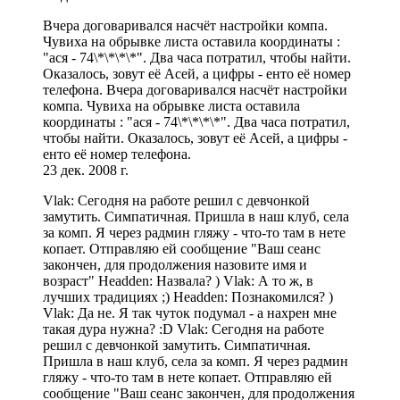
Вчера договаривался насчёт настройки компа.
Чувиха на обрывке листа оставила координаты :
"ася - 74\*\*\*\*". Два часа потратил, чтобы найти.
Оказалось, зовут её Асей, а цифры - енто её номер
телефона. Вчера договаривался насчёт настройки
компа. Чувиха на обрывке листа оставила
координаты : "ася - 74\*\*\*\*". Два часа потратил,
чтобы найти. Оказалось, зовут её Асей, а цифры -
енто её номер телефона.
23 дек. 2008 г.
Vlak: Сегодня на работе решил с девчонкой
замутить. Симпатичная. Пришла в наш клуб, села
за комп. Я через радмин гляжу - что-то там в нете
копает. Отправляю ей сообщение "Ваш сеанс
закончен, для продолжения назовите имя и
возраст" Headden: Назвала? ) Vlak: А то ж, в
лучших традициях ;) Headden: Познакомился? )
Vlak: Да не. Я так чуток подумал - а нахрен мне
такая дура нужна? :D Vlak: Сегодня на работе
решил с девчонкой замутить. Симпатичная.
Пришла в наш клуб, села за комп. Я через радмин
гляжу - что-то там в нете копает. Отправляю ей
сообщение "Ваш сеанс закончен, для продолжения