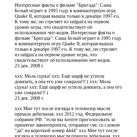
Интересные факты о фильме "Бригада": Саша
Белый играет в 1995 году в компьютерную игру
Quake II, которая вышла только в декабре 1997-го.
К тому же, он стреляет из railgun'а на первом
уровне игры, что свидетельствует об
использовании чит-кодов. Интересные факты о
фильме "Бригада": Саша Белый играет в 1995 году
в компьютерную игру Quake II, которая вышла
только в декабре 1997-го. К тому же, он стреляет
из railgun'а на первом уровне игры, что
свидетельствует об использовании чит-кодов.
23 дек. 2008 г.
xxx: Моль сцука! xxx: Ещё шарф не успела
довязать, а она его уже сожрала!!! ( xxx: Моль
сцука! xxx: Ещё шарф не успела довязать, а она его
уже сожрала!!! (
23 дек. 2008 г.
xxx Мне тут после взгляда в телевизор мысля
пришла дебильная. xxx 2012 год. Федеральное
собрание РФ. "если вы хотите проголосовать за
принятие законопроекта, отправьте смс со словом
"да" на короткий номер 4444" xxx Мне тут после
взгляда в телевизор мысля пришла дебильная. xxx