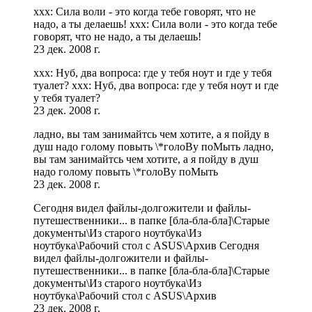
xxx: Сила воли - это когда тебе говорят, что не
надо, а ты делаешь! xxx: Сила воли - это когда тебе
говорят, что не надо, а ты делаешь!
23 дек. 2008 г.
xxx: Нуб, два вопроса: где у тебя ноут и где у тебя
туалет? xxx: Нуб, два вопроса: где у тебя ноут и где
у тебя туалет?
23 дек. 2008 г.
ладно, вы там занимайтсь чем хотите, а я пойду в
душ надо голому повыть \*голоВу поМыть ладно,
вы там занимайтсь чем хотите, а я пойду в душ
надо голому повыть \*голоВу поМыть
23 дек. 2008 г.
Сегодня видел файлы-долгожители и файлы-
путешественники... в папке [бла-бла-бла]\Старые
документы\Из старого ноутбука\Из
ноутбука\Рабочий стол с ASUS\Архив Сегодня
видел файлы-долгожители и файлы-
путешественники... в папке [бла-бла-бла]\Старые
документы\Из старого ноутбука\Из
ноутбука\Рабочий стол с ASUS\Архив
23 дек. 2008 г.