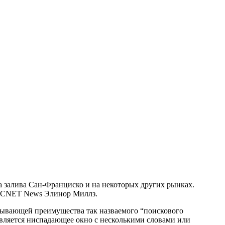
 залива Сан-Франциско и на некоторых других рынках.
ге CNET News Элинор Миллз.
писывающей преимущества так назваемого “поискового
оявляется ниспадающее окно с несколькими словами или