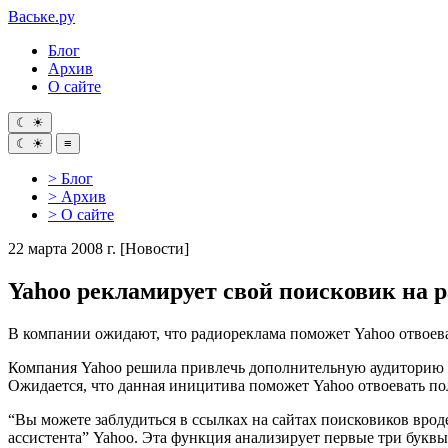
Ваське
.ру
Блог
Архив
О сайте
☾
☀
☾
☀
≡
> Блог
> Архив
> О сайте
22 марта 2008 г.
[Новости]
Yahoo рекламирует свой поисковик на 
В компании ожидают, что радиореклама поможет Yahoo отвоева
Компания Yahoo решила привлечь дополнительную аудиторию к
Ожидается, что данная иницитива поможет Yahoo отвоевать п
“Вы можете заблудиться в ссылках на сайтах поисковиков врод
ассистента” Yahoo. Эта функция анализирует первые три буквы