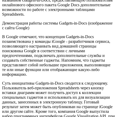
названием Gadgets-in-Docs, предоставляющую пользователям
онлайнового офисного пакета Google Docs дополнительные
возможности по работе с электронными таблицами
Spreadsheets.
Демонстрация работы системы Gadgets-in-Docs (изображение
с сайта Google)
В Google отмечают, что концепция Gadgets-in-Docs
позаимствована у команды iGoogle - разработчиков сервиса,
позволяющего настраивать вид домашней страницы
поисковика Google в соответствии с личными
предпочтениями, подключать дополнительные службы и
создавать собственные гаджеты. Напомним, что гаджеты
представляют собой небольшие приложения, выполняющие
те или иные функции или отображающие какую-либо
информацию.
Суть инициативы Gadgets-in-Docs сводится к следующему.
Пользователь веб-приложения Spreadsheets через кнопку
вставки диаграмм может получить доступ к коллекции
специальных гаджетов и использовать их для визуализации
данных, занесенных в электронную таблицу. Готовый
результат затем может быть опубликован на странице iGoogle
или другом сайте. Кроме того, компания Google выпустила
набор программных интерфейсов Google Visualization API, при