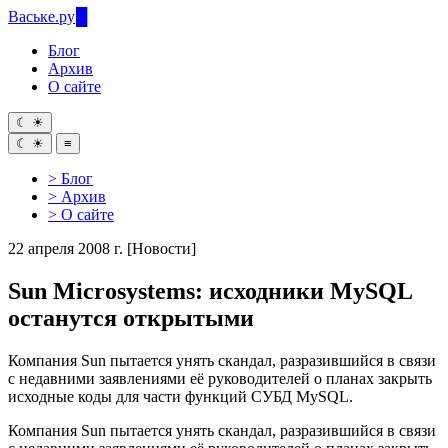
Ваське
.ру
Блог
Архив
О сайте
☾
☀
☾
☀
≡
> Блог
> Архив
> О сайте
22 апреля 2008 г.
[Новости]
Sun Microsystems: исходники MySQL
останутся открытыми
Компания Sun пытается унять скандал, разразившийся в связи
с недавними заявлениями её руководителей о планах закрыть
исходные коды для части функций СУБД MySQL.
Компания Sun пытается унять скандал, разразившийся в связи