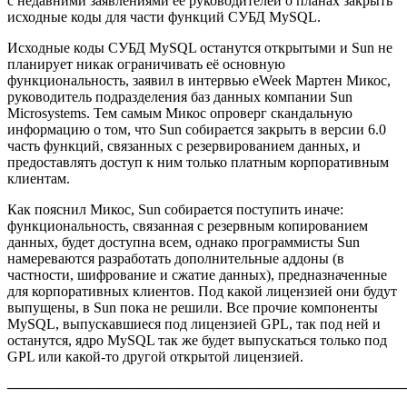
с недавними заявлениями её руководителей о планах закрыть
исходные коды для части функций СУБД MySQL.
Исходные коды СУБД MySQL останутся открытыми и Sun не
планирует никак ограничивать её основную
функциональность, заявил в интервью eWeek Мартен Микос,
руководитель подразделения баз данных компании Sun
Microsystems. Тем самым Микос опроверг скандальную
информацию о том, что Sun собирается закрыть в версии 6.0
часть функций, связанных с резервированием данных, и
предоставлять доступ к ним только платным корпоративным
клиентам.
Как пояснил Микос, Sun собирается поступить иначе:
функциональность, связанная с резервным копированием
данных, будет доступна всем, однако программисты Sun
намереваются разработать дополнительные аддоны (в
частности, шифрование и сжатие данных), предназначенные
для корпоративных клиентов. Под какой лицензией они будут
выпущены, в Sun пока не решили. Все прочие компоненты
MySQL, выпускавшиеся под лицензией GPL, так под ней и
останутся, ядро MySQL так же будет выпускаться только под
GPL или какой-то другой открытой лицензией.
────────────────────────────────────────