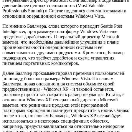
Генеральный директор Microsoft Стив Баллмер в ходе саммита
для наиболее ценных специалистов (Most Valuable
Professionals Summit) в Сиэтле поделился своими взглядами в
отношении операционной системы Windows Vista.
По мнению Баллмера, слова которого приводит Seattle Post
Intelligencer, программную платформу Windows Vista еще
предстоит дорабатывать. Генеральный директор Microsoft
заметил, что необходимы дальнейшие улучшения в плане
производительности операционной системы и ее
совместимости с другими продуктами. Кроме того, Баллмер
подчеркнул, что требует доработок и схема управления
питанием портативных компьютеров.
Далее Баллмер прокомментировал претензии пользователей
по поводу большого размера Windows Vista. По словам
Баллмера, новая операционная система объемнее своей
предшественницы - Windows ХР - и таковой останется,
поскольку просто так сократить размер не удастся. Кстати, в
отношении Windows ХР генеральный директор Microsoft
заметил, что розничные продажи этой программной
платформы корпорация планирует прекратить в июне. Однако
после этого, по словам Баллмера, Windows ХР все же будет
использоваться в некоторых специфичных областях,
например, предустанавливаться на относительно недорогие
компьютеры, ориентированные на развивающиеся рынки.