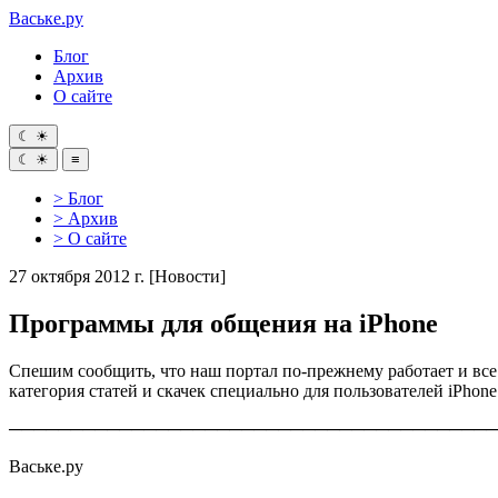
Ваське
.ру
Блог
Архив
О сайте
☾
☀
☾
☀
≡
> Блог
> Архив
> О сайте
27 октября 2012 г.
[Новости]
Программы для общения на iPhone
Спешим сообщить, что наш портал по-прежнему работает и все 
категория статей и скачек специально для пользователей iPhone
────────────────────────────────────────
Ваське.ру