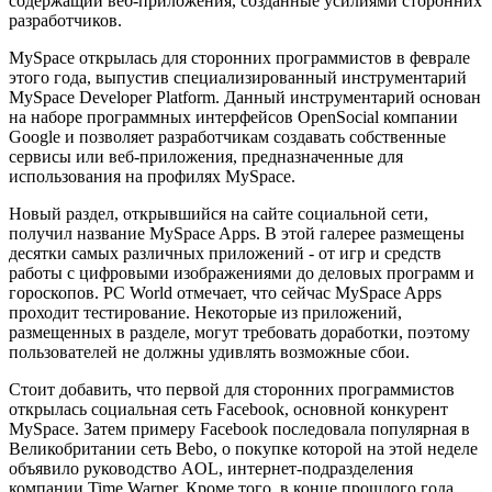
содержащий веб-приложения, созданные усилиями сторонних
разработчиков.
MySpace открылась для сторонних программистов в феврале
этого года, выпустив специализированный инструментарий
MySpace Developer Platform. Данный инструментарий основан
на наборе программных интерфейсов OpenSocial компании
Google и позволяет разработчикам создавать собственные
сервисы или веб-приложения, предназначенные для
использования на профилях MySpace.
Новый раздел, открывшийся на сайте социальной сети,
получил название MySpace Apps. В этой галерее размещены
десятки самых различных приложений - от игр и средств
работы с цифровыми изображениями до деловых программ и
гороскопов. PC World отмечает, что сейчас MySpace Apps
проходит тестирование. Некоторые из приложений,
размещенных в разделе, могут требовать доработки, поэтому
пользователей не должны удивлять возможные сбои.
Стоит добавить, что первой для сторонних программистов
открылась социальная сеть Facebook, основной конкурент
MySpace. Затем примеру Facebook последовала популярная в
Великобритании сеть Bebo, о покупке которой на этой неделе
объявило руководство AOL, интернет-подразделения
компании Time Warner. Кроме того, в конце прошлого года