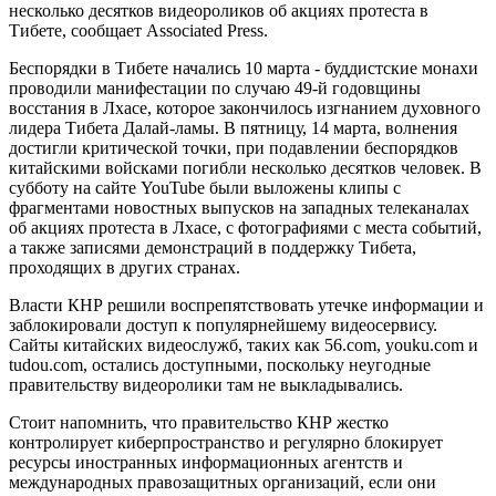
несколько десятков видеороликов об акциях протеста в
Тибете, сообщает Associated Press.
Беспорядки в Тибете начались 10 марта - буддистские монахи
проводили манифестации по случаю 49-й годовщины
восстания в Лхасе, которое закончилось изгнанием духовного
лидера Тибета Далай-ламы. В пятницу, 14 марта, волнения
достигли критической точки, при подавлении беспорядков
китайскими войсками погибли несколько десятков человек. В
субботу на сайте YouTube были выложены клипы с
фрагментами новостных выпусков на западных телеканалах
об акциях протеста в Лхасе, с фотографиями с места событий,
а также записями демонстраций в поддержку Тибета,
проходящих в других странах.
Власти КНР решили воспрепятствовать утечке информации и
заблокировали доступ к популярнейшему видеосервису.
Сайты китайских видеослужб, таких как 56.com, youku.com и
tudou.com, остались доступными, поскольку неугодные
правительству видеоролики там не выкладывались.
Стоит напомнить, что правительство КНР жестко
контролирует киберпространство и регулярно блокирует
ресурсы иностранных информационных агентств и
международных правозащитных организаций, если они