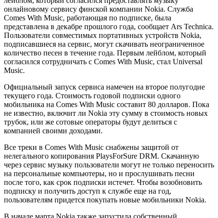
лейблом, который согласился предоставлять музыку
онлайновому сервису финской компании Nokia. Служба
Comes With Music, работающая по подписке, была
представлена в декабре прошлого года, сообщает Ars Technica.
Пользователи совместимых портативных устройств Nokia,
подписавшиеся на сервис, могут скачивать неограниченное
количество песен в течение года. Первым лейблом, который
согласился сотрудничать с Comes With Music, стал Universal
Music.
Официальный запуск сервиса намечен на второе полугодие
текущего года. Стоимость годовой подписки одного
мобильника на Comes With Music составит 80 долларов. Пока
не известно, включит ли Nokia эту сумму в стоимость новых
трубок, или же сотовые операторы будут делиться с
компанией своими доходами.
Все треки в Comes With Music снабжены защитой от
нелегального копирования PlaysForSure DRM. Скачанную
через сервис музыку пользователи могут не только переносить
на персональные компьютеры, но и прослушивать песни
после того, как срок подписки истечет. Чтобы возобновить
подписку и получить доступ к службе еще на год,
пользователям придется покупать новые мобильники Nokia.
В начале марта Nokia также запустила собственный