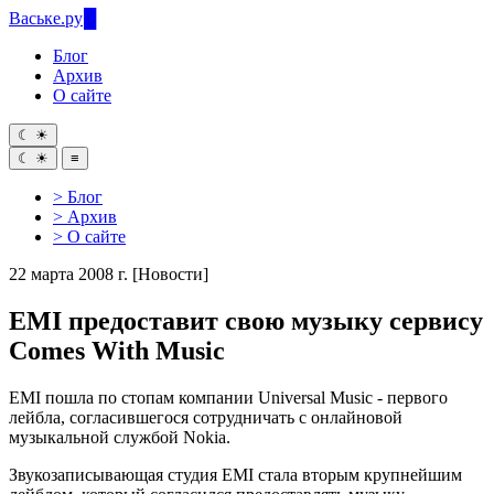
Ваське
.ру
Блог
Архив
О сайте
☾
☀
☾
☀
≡
> Блог
> Архив
> О сайте
22 марта 2008 г.
[Новости]
EMI предоставит свою музыку сервису
Comes With Music
EMI пошла по стопам компании Universal Music - первого
лейбла, согласившегося сотрудничать с онлайновой
музыкальной службой Nokia.
Звукозаписывающая студия EMI стала вторым крупнейшим