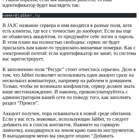
идентификатор будет выглядеть так:
<имя>@jabber.ru
В JAJC название сервера и имя вводятся в разные поля, хотя
есть клиенты, где все с точностью до наоборот. Если вы еще
не обзавелись аккаунтом, то придумайте себе логин и пароль.
В этом плане вы полностью свободны: сервис не будет
присылать вам какие-то труднозапо-минаемые номерки. Как с
электронной почтой: если идентификатор не занят, то система
вас зарегистрирует.
К заполнению поля “Ресурс” стоит отнестись серьезно. Дело в
том, что Jabber позволяет использовать один аккаунт сразу на
нескольких компьютерах, например на рабочем и домашнем.
Только, чтобы не возникало конфликтов, сервер должен знать
ваше местонахождение. И наконец, проконсультируйтесь с
администратором вашей сети по поводу того, как заполнять
раздел “Прокси”.
Аккаунт получен, пора осваиваться в новой среде обитания.
Если у вас есть знакомые, использующие Jabber, то следует
добавить их в список контактов. Нажмите на горящую
лампочку, находящуюся на левом краю панели инструментов.
В выпадающем меню вы увидите опцию “Добавить