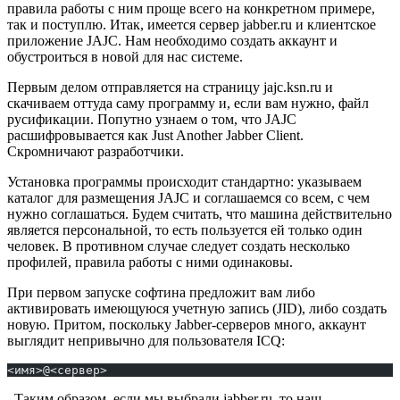
правила работы с ним проще всего на конкретном примере,
так и поступлю. Итак, имеется сервер jabber.ru и клиентское
приложение JAJC. Нам необходимо создать аккаунт и
обустроиться в новой для нас системе.
Первым делом отправляется на страницу jajc.ksn.ru и
скачиваем оттуда саму программу и, если вам нужно, файл
русификации. Попутно узнаем о том, что JAJC
расшифровывается как Just Another Jabber Client.
Скромничают разработчики.
Установка программы происходит стандартно: указываем
каталог для размещения JAJC и соглашаемся со всем, с чем
нужно соглашаться. Будем считать, что машина действительно
является персональной, то есть пользуется ей только один
человек. В противном случае следует создать несколько
профилей, правила работы с ними одинаковы.
При первом запуске софтина предложит вам либо
активировать имеющуюся учетную запись (JID), либо создать
новую. Притом, поскольку Jabber-серверов много, аккаунт
выглядит непривычно для пользователя ICQ:
<имя>@<сервер>
. Таким образом, если мы выбрали jabber.ru, то наш