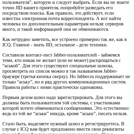
пользователя”, которую и следует выбрать. Если вы не знаете
точно JID вашего приятеля, попробуйте разведать его
посредством поиска. Как правило, это действует, если
известна электронная почта корреспондента. А вот найти
человека по дополнительным параметрам нельзя: серверов
много, и такой информацией они не обмениваются.
Как нетрудно заметить, все устроено примерно так же, как в
ICQ. Главное - знать JID, остальное - дело техники.
Составили контакт-лист Jabber-пользователей - займемся
теми, кто никак не желает (или не может) распрощаться с
“аськой”. Для этого существуют специальные шлюзы,
просмотреть их список можно в так называемом Jabber-
браузере (третья кнопка сверху). Но Jabber.ru поддерживает не
только “аську”, но и ряд других коммуникационных систем.
Правила работы с ними практически одинаковы.
Первым делом шлюз надо зарегистрировать. Для этого вы
должны быть пользователем той системы, с участниками
которой хотите обмениваться сообщениями. Это естественно:
ведь из той же “аськи” никуда, кроме “аськи”, писать нельзя.
Стало быть, выделяете нужный шлюз и регистрируетесь. В
случае с ICQ вам будет предложено ввести свои реквизиты