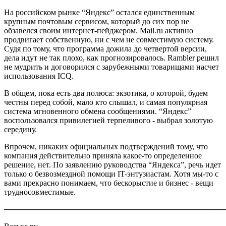
На российском рынке “Яндекс” остался единственным
крупным почтовым сервисом, который до сих пор не
обзавелся своим интернет-пейджером. Mail.ru активно
продвигает собственную, ни с чем не совместимую систему.
Судя по тому, что программа дожила до четвертой версии,
дела идут не так плохо, как прогнозировалось. Rambler решил
не мудрить и договорился с зарубежными товарищами насчет
использования ICQ.
В общем, пока есть два полюса: экзотика, о которой, будем
честны перед собой, мало кто слышал, и самая популярная
система мгновенного обмена сообщениями. “Яндекс”
воспользовался привилегией терпеливого - выбрал золотую
середину.
Впрочем, никаких официальных подтверждений тому, что
компания действительно приняла какое-то определенное
решение, нет. По заявлению руководства “Яндекса”, речь идет
только о безвозмездной помощи IT-энтузиастам. Хотя мы-то с
вами прекрасно понимаем, что бескорыстие и бизнес - вещи
трудносовместимые.
────────────────────────────────────────