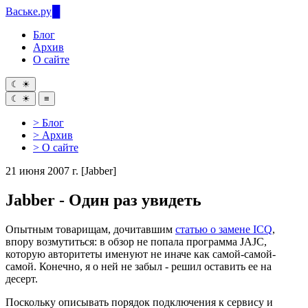
Ваське
.ру
Блог
Архив
О сайте
☾
☀
☾
☀
≡
> Блог
> Архив
> О сайте
21 июня 2007 г.
[Jabber]
Jabber - Один раз увидеть
Опытным товарищам, дочитавшим
статью о замене ICQ
,
впору возмутиться: в обзор не попала программа JAJC,
которую авторитеты именуют не иначе как самой-самой-
самой. Конечно, я о ней не забыл - решил оставить ее на
десерт.
Поскольку описывать порядок подключения к сервису и