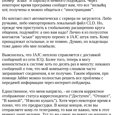
(номер “аськи” и пароль) и немного подождать. Через
некоторое время программа сообщит вам, что все “визы&q
uot; получены и можно общаться с “иностранцами”.
Но контакт-лист автоматически с сервера не загрузится. Либо
ручками, либо импортировать локальный файл CLD. Но,
прежде чем приступить к глобальному расширению круга
общения, подумайте: а оно вам надо? Лично я из полусотни
контактов “аськи” вручную перенес в JAJC штук пять. Кому
принадлежат остальные, и не помню. Думаю, их владельцы
тоже давно обо мне позабыли.
Выяснилось, что JAJC неплохо справляется с доставкой
сообщений из сети ICQ. Более того, теперь я могу
коннектиться к системе хоть по десять раз в минуту: никаких
сообщений о том, что мой компьютер слишком часто
запрашивает соединения, я не получаю. Таким образом, при
помощи Jabber можно полностью решить все проблемы с
передачей информации через интернет-пейджеры.
Единственное, что меня напрягло, - не совсем корректное
отображение статуса корреспондента (“Доступен”, “Отошел”,
“В ванной”, “Изволю кушать”). Хотя через некоторое время я
понял, что это предрассудки. В конце концов, если вы
отправляете кому-то телеграмму, то вам не важно, чем в этот
момент занят человек. Тут то же самое: включит он машину и