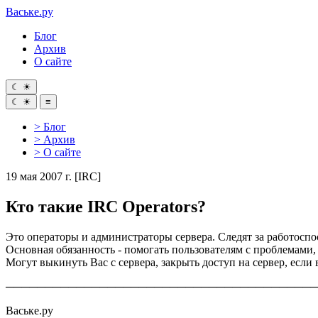
Ваське
.ру
Блог
Архив
О сайте
☾
☀
☾
☀
≡
> Блог
> Архив
> О сайте
19 мая 2007 г.
[IRC]
Кто такие IRC Operators?
Это операторы и администраторы сервера. Cледят за работосп
Основная обязанность - помогать пользователям с проблемами,
Могут выкинуть Вас с сервера, закрыть доступ на сервер, если
────────────────────────────────────────
Ваське.ру