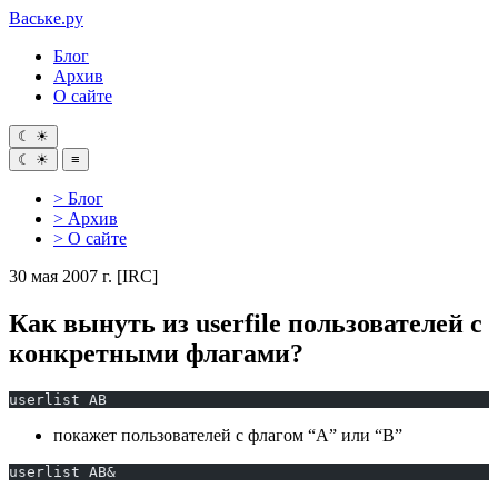
Ваське
.ру
Блог
Архив
О сайте
☾
☀
☾
☀
≡
> Блог
> Архив
> О сайте
30 мая 2007 г.
[IRC]
Как вынуть из userfile пользователей с
конкретными флагами?
userlist AB
покажет пользователей с флагом “A” или “B”
userlist AB&