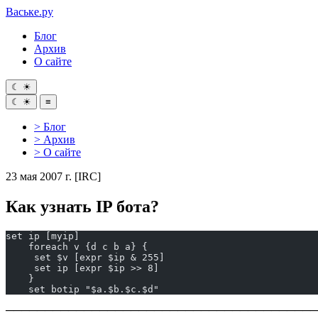
Ваське
.ру
Блог
Архив
О сайте
☾
☀
☾
☀
≡
> Блог
> Архив
> О сайте
23 мая 2007 г.
[IRC]
Как узнать IP бота?
set ip [myip]
    foreach v {d c b a} {
     set $v [expr $ip & 255]
     set ip [expr $ip >> 8]
    }
    set botip "$a.$b.$c.$d"
────────────────────────────────────────