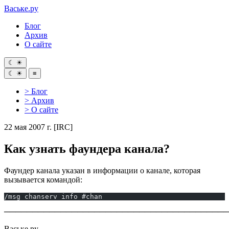
Ваське
.ру
Блог
Архив
О сайте
☾
☀
☾
☀
≡
> Блог
> Архив
> О сайте
22 мая 2007 г.
[IRC]
Как узнать фаундера канала?
Фаундер канала указан в информации о канале, которая
вызывается командой:
/msg chanserv info #chan
────────────────────────────────────────
Ваське.ру