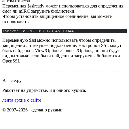
автоматически.
Переменная $sslready может использоваться для определения,
смог ли mIRC загрузить библиотеки.
Чтобы уcтановить защищённое соединение, вы можете
использовать
/server -e 192.168.123.45 +9944
Переменную $ssl можно использовать чтобы определить,
защищенно ли текущее подключение. Настройки SSL могут
быть найдены в View/Options/Connect/Options, но они будут
видны только если были найдены и загружены библиотеки
OpenSSL.
────────────────────────────────────────
Ваське.ру
Работает на упрямстве. Ни одного кукиса.
лента
архив
о сайте
© 2007–2026 · сделано руками