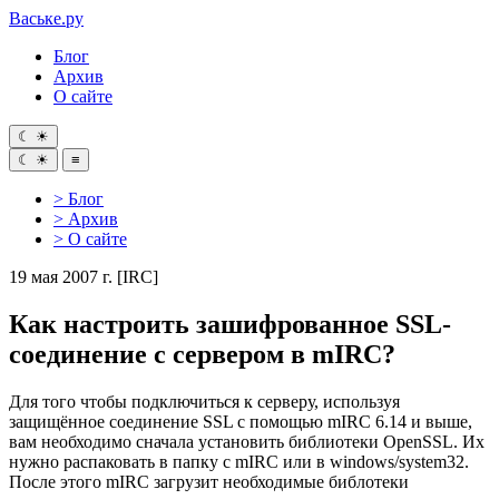
Ваське
.ру
Блог
Архив
О сайте
☾
☀
☾
☀
≡
> Блог
> Архив
> О сайте
19 мая 2007 г.
[IRC]
Как настроить зашифрованное SSL-
соединение с сервером в mIRC?
Для того чтобы подключиться к серверу, используя
защищённое соединение SSL с помощью mIRC 6.14 и выше,
вам необходимо сначала установить библиотеки OpenSSL. Их
нужно распаковать в папку с mIRC или в windows/system32.
После этого mIRC загрузит необходимые библотеки