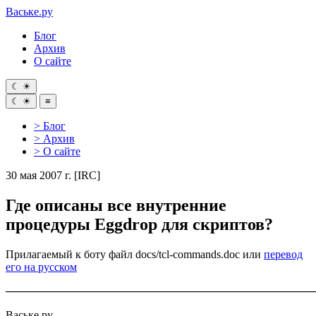
Ваське
.ру
Блог
Архив
О сайте
☾
☀
☾
☀
≡
> Блог
> Архив
> О сайте
30 мая 2007 г.
[IRC]
Где описаны все внутренние
процедуры Eggdrop для скриптов?
Прилагаемый к боту файл docs/tcl-commands.doc или
перевод
его на русском
────────────────────────────────────────
Ваське.ру