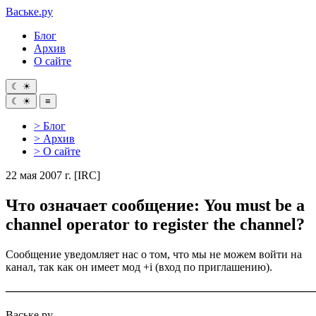
Ваське
.ру
Блог
Архив
О сайте
☾
☀
☾
☀
≡
> Блог
> Архив
> О сайте
22 мая 2007 г.
[IRC]
Что означает сообщение: You must be a
channel operator to register the channel?
Сообщение уведомляет нас о том, что мы не можем войти на
канал, так как он имеет мод +i (вход по приглашению).
────────────────────────────────────────
Ваське.ру