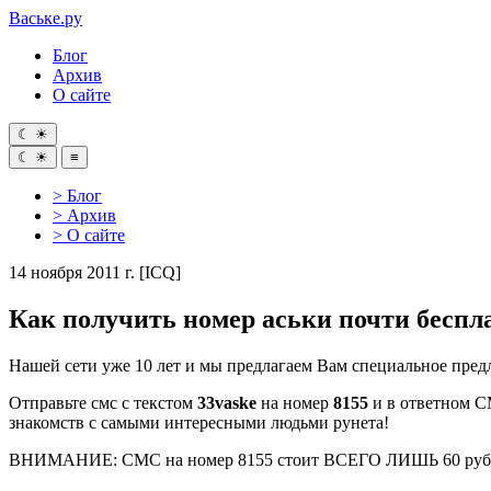
Ваське
.ру
Блог
Архив
О сайте
☾
☀
☾
☀
≡
> Блог
> Архив
> О сайте
14 ноября 2011 г.
[ICQ]
Как получить номер аськи почти беспл
Нашей сети уже 10 лет и мы предлагаем Вам специальное пр
Отправьте смс с текстом
33vaske
на номер
8155
и в ответном С
знакомств с самыми интересными людьми рунета!
ВНИМАНИЕ: СМС на номер 8155 стоит ВСЕГО ЛИШЬ 60 рублей.